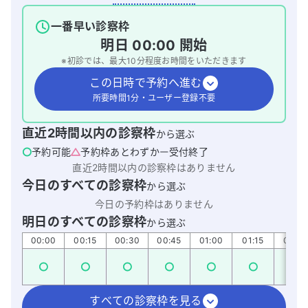
一番早い診察枠
明日
00:00
開始
※初診では、最大
10
分程度お時間をいただきます
この日時で予約へ進む
所要時間1分・ユーザー登録不要
直近2時間以内の診察枠
から選ぶ
予約可能
予約枠あとわずか
受付終了
直近2時間以内の診察枠はありません
今日のすべての診察枠
から選ぶ
今日の予約枠はありません
明日のすべての診察枠
から選ぶ
00:00
00:15
00:30
00:45
01:00
01:15
01:30
すべての診察枠を見る