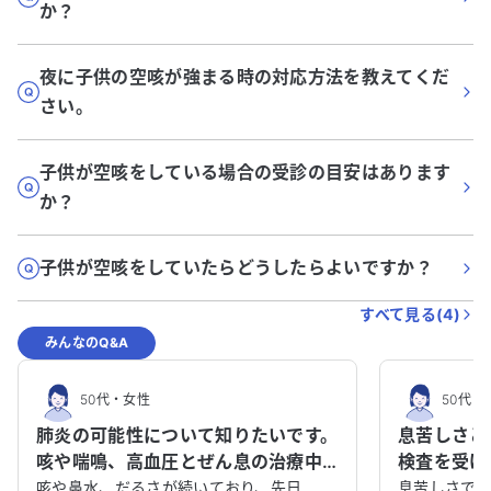
か？
夜に子供の空咳が強まる時の対応方法を教えてくだ
さい。
子供が空咳をしている場合の受診の目安はあります
か？
子供が空咳をしていたらどうしたらよいですか？
すべて見る(
4
)
みんなのQ&A
50代
・
女性
50代
・
肺炎の可能性について知りたいです。
息苦しさと
咳や喘鳴、高血圧とぜん息の治療中
検査を受け
です。
い。
咳や鼻水、だるさが続いており、先日
息苦しさで