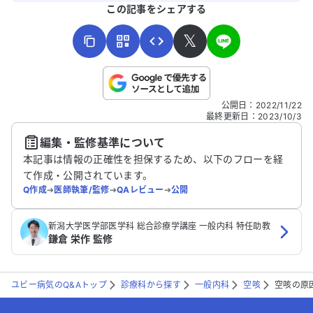
よろしければ、ご意見・ご感想をお寄せください。
助かります。
この記事をシェアする
𝕏
こちらは送信専用のフォームです。氏名やご自身の病気の詳細な
公開日
：
2022/11/22
どの個人情報は入れないでください。
最終更新日
：
2023/10/3
編集・監修基準について
送信する
本記事は情報の正確性を担保するため、以下のフローを経
て作成・公開されています。
Q作成
➔
医師執筆/監修
➔
QAレビュー
➔
公開
新潟大学医学部医学科 総合診療学講座 一般内科 特任助教
鎌倉 栄作 監修
ユビー病気のQ&Aトップ
診療科から探す
一般内科
空咳
空咳の原