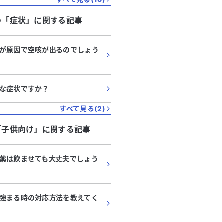
を受けましたが、検査中に動いて
感じており、何科を受診す
検体がうまく取れなかったとのこ
ださい。かかりつけの病院
の「
症状
」に関する記事
映像では赤みを帯びたプチプチの
やすいところを探していま
が見られました。 現在、外科
願いします。
が原因で空咳が出るのでしょう
められていますが、素人考えでは
ドの吸入薬などで症状が改善しな
てみても良いのではないかと考え
。高血圧の治療も受けているた
な症状ですか？
ように対処すれば良いのか、アド
いただけると助かります。症状が
すべて見る(
2
)
ず、悪化しているようで心配で
「
子供向け
」に関する記事
かご意見をお聞かせください。
薬は飲ませても大丈夫でしょう
強まる時の対応方法を教えてく