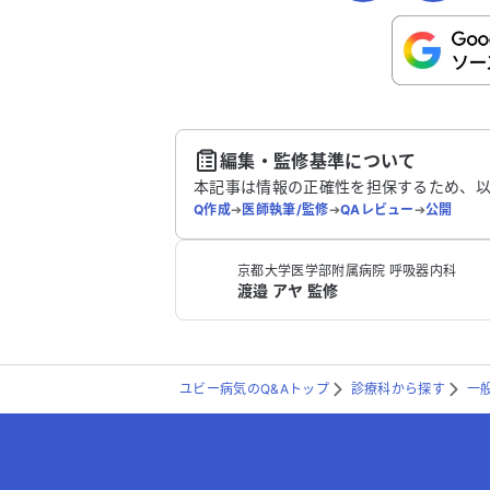
こちらは送信専用のフォームです。氏名や
さい。
送
編集・監修基準について
本記事は情報の正確性を担保するため、
Q作成
➔
医師執筆/監修
➔
QAレビュー
➔
公開
京都大学医学部附属病院 呼吸器内科
渡邉 アヤ 監修
ユビー病気のQ&Aトップ
診療科から探す
一