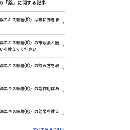
の「
薬
」に関する記事
0
03:15
03:30
03:45
04:00
04:15
04:30
04:45
湯エキス細粒Ⓡ️）は咳に効きま
湯エキス細粒Ⓡ️）の市販薬と医
いを教えてください。
湯エキス細粒Ⓡ️）の飲み方を教
代
・
女性
30代
・
男性
後の咳と肺門部リンパ節腫
3日間続くひどい咳と発
湯エキス細粒Ⓡ️）の副作用はあ
科生検の必要性について教え
す、何科を受診すべき
さい。
感染してから約3週間後に咳が始
3日前から咳がひどく、夜
年ほど続いています。最近では乾
体温は37.5℃以上で、の
湯エキス細粒Ⓡ️）の効果を教え
ひどくなってきましたが、寝てい
が混ざったたんも出ます。
る
続きを見る
が出ません。肺のCT検査では、
日前からで、黄色や緑色の
ンパ節の腫大が疑われ、気管支鏡
4日経過しています。精神
すべて見る(
18
)