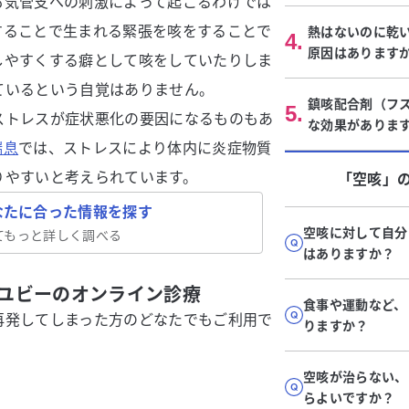
も気管支への刺激によって起こるわけでは
することで生まれる緊張を咳をすることで
熱はないのに乾
4
.
原因はあります
しやすくする癖として咳をしていたりしま
ているという自覚はありません。
鎮咳配合剤（フ
5
.
ストレスが症状悪化の要因になるものもあ
な効果がありま
喘息
では、ストレスにより体内に炎症物質
りやすいと考えられています。
「空咳」
なたに合った情報を探す
空咳に対して自分
てもっと詳しく調べる
はありますか？
ユビーのオンライン診療
食事や運動など、
再発してしまった方のどなたでもご利用で
りますか？
空咳が治らない、
らよいですか？