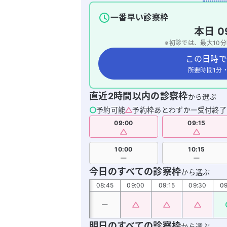
一番早い診察枠
本日
0
※初診では、最大
10
分
この日時で
所要時間1分
直近2時間以内の診察枠
から選ぶ
予約可能
予約枠あとわずか
受付終了
09:00
09:15
10:00
10:15
今日のすべての診察枠
から選ぶ
08:00
08:15
08:30
08:45
09:00
09:15
09:30
09
明日のすべての診察枠
から選ぶ