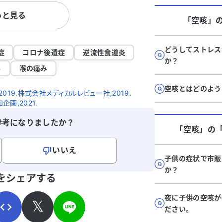
ます。息を吐くときに小さな音がすること
での検査
っと見る
の
もあり、風邪と診断されて薬を処方されま
しまい、
「空咳」
対
したが、症状は改善されていません。 現
とです。
け
在、複数の薬を服用していますが、咳が続
ような表面
も
き、痰が絡むことがあります。喉の痛みや
どうしてストレス
生検を勧
症
コロナ後遺症
逆流性食道炎
い
しゃがれ声も治らず、夜中に息苦しさを感
か？
ステロイ
る
喉の痛み
じることが増えています。酸素濃度は96〜
いか試し
97％です。 持病として、シェーグレン症
ています
空咳とはどのよう
19.株式会社メディカルレビュー社,2019.
候群の可能性があり、ドライアイやドライ
め、どの
画,2021.
マウスの症状があります。内科では咳や喉
バイスを
の痛みを和らげる薬を処方されています
良くなら
参考になりましたか？
「空咳」
の
が、精密検査や血液検査の案内はありませ
す。どう
ん。重篤化する前に原因を知りたいです。
いいえ
どの科を受診し、どのような検査や治療を
子供の症状で市販
受けるべきか、アドバイスをいただけると
寄せください。
か？
助かります。
をシェアする
夜に子供の空咳が
𝕏
ださい。