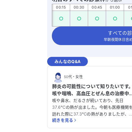
00:00
00:15
00:30
00:45
01:00
01
すべての診
早朝夜間休日含め
みんなのQ&A
50代
・
女性
肺炎の可能性について知りたいです
咳や喘鳴、高血圧とぜん息の治療中
です。
咳や鼻水、だるさが続いており、先日
37.6℃の熱が出ました。今朝も医療機関
訪れた際に37.3℃の熱がありましたが、
続きを見る
在は36.9℃に下がっています。横になる
とゼイゼイとした喘鳴があり、息苦しさ