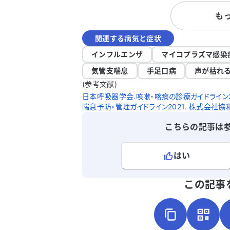
感じています。 私は高血圧とぜん息の治療
も
を受けていますが、これらの症状が肺炎
可能性があるのか心配です。どのように
関連する病気と症状
処すれば良いのか、アドバイスをいただ
ると助かります。肺炎の可能性について
インフルエンザ
マイコプラズマ感染
確認したいです。どうかよろしくお願い
気管支喘息
手足口病
声が枯れ
たします。
(参考文献)
日本呼吸器学会.咳嗽・喀痰の診療ガイドライン20
喘息予防・管理ガイドライン2021. 株式会社協和企
こちらの記事は
はい
よろしければ、ご意見・ご感想をお
この記事