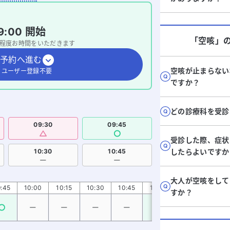
9:00
開始
「空咳」
程度お時間をいただきます
予約へ進む
空咳が止まらない
・ユーザー登録不要
ですか？
どの診療科を受診
09:30
09:45
受診した際、症状
10:30
10:45
したらよいですか
大人が空咳をして
:45
10:00
10:15
10:30
10:45
11:00
11:15
11:30
すか？