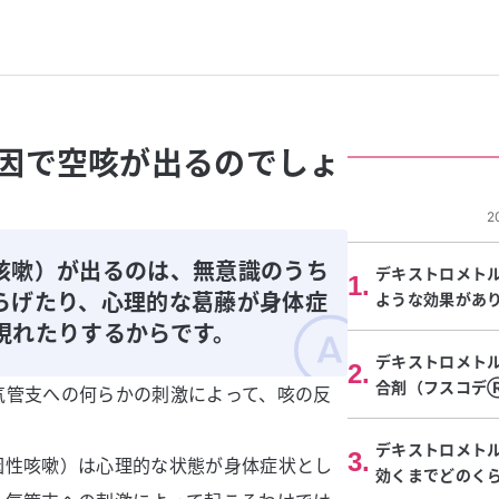
因で空咳が出るのでしょ
2
咳嗽）が出るのは、無意識のうち
デキストロメト
1
.
らげたり、心理的な葛藤が身体症
ような効果があ
現れたりするからです。
デキストロメト
2
.
合剤（フスコデ
気管支への何らかの刺激によって、咳の反
デキストロメト
3
.
因性咳嗽）は心理的な状態が身体症状とし
効くまでどのく