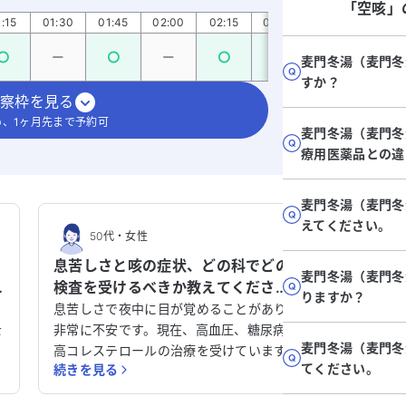
「空咳」
:15
01:30
01:45
02:00
02:15
02:30
02:45
03:0
麦門冬湯（麦門冬
すか？
察枠を見る
、1ヶ月先まで予約可
麦門冬湯（麦門冬
療用医薬品との違
麦門冬湯（麦門冬
えてください。
50代
・
女性
50
。
息苦しさと咳の症状、どの科でどの
コロナ
麦門冬湯（麦門冬
検査を受けるべきか教えてくださ
大、外
りますか？
い。
てくだ
息苦しさで夜中に目が覚めることがあり、
コロナに
を
非常に不安です。現在、高血圧、糖尿病、
まり、半
麦門冬湯（麦門冬
現
高コレステロールの治療を受けています。
いた咳が
てください。
続きを見る
続きを見
数か月前に海外から帰国した際に感染症に
る間は咳
も
かかり、その後、咳や喉の痛みが続いてい
肺門部リ