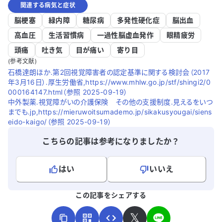
関連する病気と症状
脳梗塞
緑内障
糖尿病
多発性硬化症
脳出血
高血圧
生活習慣病
一過性脳虚血発作
眼精疲労
頭痛
吐き気
目が痛い
寄り目
(参考文献)
石橋達朗ほか.第2回視覚障害者の認定基準に関する検討会（2017
年3月16日）.厚生労働省,https://www.mhlw.go.jp/stf/shingi2/0
000164147.html（参照 2025-09-19）
中外製薬.視覚障がいの介護保険 その他の支援制度.見えるをいつ
までも.jp,https://mieruwoitsumademo.jp/sikakusyougai/siens
eido-kaigo/（参照 2025-09-19）
こちらの記事は参考になりましたか？
はい
いいえ
よろしければ、ご意見・ご感想をお寄せください。
この記事をシェアする
𝕏