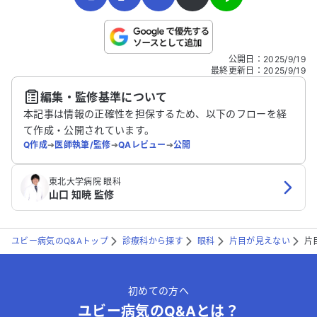
こちらは送信専用のフォームです。氏名やご自身の病気の詳細な
公開日
：
2025/9/19
どの個人情報は入れないでください。
最終更新日
：
2025/9/19
編集・監修基準について
送信する
本記事は情報の正確性を担保するため、以下のフローを経
て作成・公開されています。
Q作成
➔
医師執筆/監修
➔
QAレビュー
➔
公開
東北大学病院 眼科
山口 知暁 監修
ユビー病気のQ&Aトップ
診療科から探す
眼科
片目が見えない
片
初めての方へ
ユビー病気のQ&Aとは？