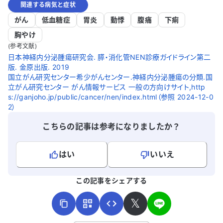
関連する病気と症状
がん
低血糖症
胃炎
動悸
腹痛
下痢
胸やけ
(参考文献)
日本神経内分泌腫瘍研究会. 膵・消化管NEN診療ガイドライン第二
版. 金原出版. 2019
国立がん研究センター希少がんセンター.神経内分泌腫瘍の分類.国
立がん研究センター がん情報サービス 一般の方向けサイト,http
s://ganjoho.jp/public/cancer/nen/index.html（参照 2024-12-0
2）
こちらの記事は参考になりましたか？
はい
いいえ
よろしければ、ご意見・ご感想をお寄せください。
この記事をシェアする
𝕏