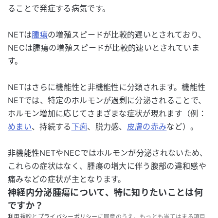
ることで発症する病気です。
NETは
腫瘍
の増殖スピードが比較的遅いとされており、
NECは腫瘍の増殖スピードが比較的速いとされていま
す。
NETはさらに機能性と非機能性に分類されます。機能性
NETでは、特定のホルモンが過剰に分泌されることで、
ホルモン増加に応じてさまざまな症状が現れます（例：
めまい
、持続する
下痢
、脱力感、
皮膚の赤み
など）。
非機能性NETやNECではホルモンが分泌されないため、
これらの症状はなく、腫瘍の増大に伴う腹部の違和感や
痛みなどの症状が主となります。
神経内分泌腫瘍について、特に知りたいことは何
ですか？
利用規約
と
プライバシーポリシー
に同意のうえ、もっとも当てはまる項目