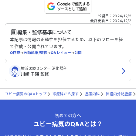
こちらは送信専用のフォームです。氏名やご自身の病気の詳細な
公開日
：
2024/12/2
どの個人情報は入れないでください。
最終更新日
：
2024/12/2
編集・監修基準について
送信する
本記事は情報の正確性を担保するため、以下のフローを経
て作成・公開されています。
Q作成
➔
医師執筆/監修
➔
QAレビュー
➔
公開
横浜医療センター 消化器科
川崎 千瑛 監修
ユビー病気のQ&Aトップ
診療科から探す
腫瘍内科
神経内分泌腫瘍
初めての方へ
ユビー病気のQ&Aとは？