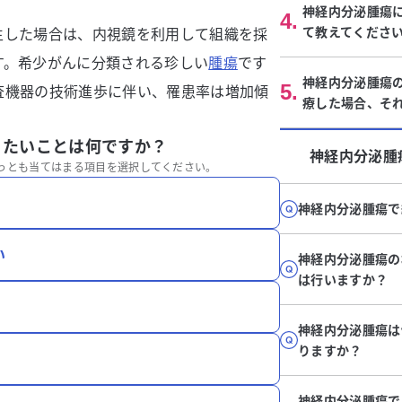
神経内分泌腫瘍に
4
.
て教えてくださ
生した場合は、内視鏡を利用して組織を採
す。希少がんに分類される珍しい
腫瘍
です
神経内分泌腫瘍
5
.
査機器の技術進歩に伴い、罹患率は増加傾
療した場合、そ
りたいことは何ですか？
神経内分泌腫
っとも当てはまる項目を選択してください。
神経内分泌腫瘍で
い
神経内分泌腫瘍の
は行いますか？
神経内分泌腫瘍は
りますか？
神経内分泌腫瘍で