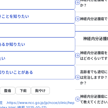
か？
きことを知りたい
神経内分泌腫瘍で
神経内分泌腫
あるか知りたい
神経内分泌腫瘍を
たい
はどのくらいです
高齢者でも適切に
知りたいことがある
は完治しますか？
か？
腹痛
下痢
胸やけ
神経内分泌腫瘍にお
て教えてください
://www.ncc.go.jp/jp/ncce/clinic/hep
index.html,(参照 2025-10-27).