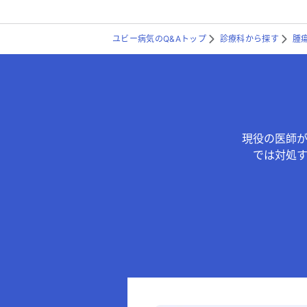
ユビー病気のQ&Aトップ
診療科から探す
腫
現役の医師
では対処