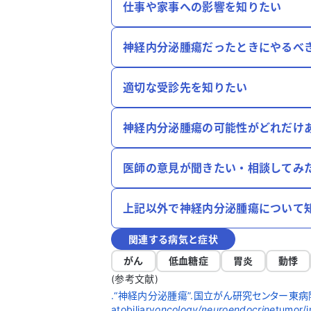
仕事や家事への影響を知りたい
神経内分泌腫瘍だったときにやるべ
適切な受診先を知りたい
神経内分泌腫瘍の可能性がどれだけ
医師の意見が聞きたい・相談してみ
上記以外で神経内分泌腫瘍について
関連する病気と症状
がん
低血糖症
胃炎
動悸
(参考文献)
.“神経内分泌腫瘍”.国立がん研究センター東病院 .https
atobiliary
oncology/neuroendocrine
tumor/