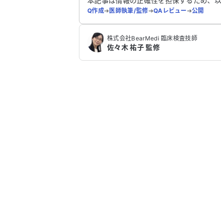
本記事は情報の正確性を担保するため、
Q作成
➔
医師執筆/監修
➔
QAレビュー
➔
公開
株式会社BearMedi 臨床検査技師
佐々木 祐子 監修