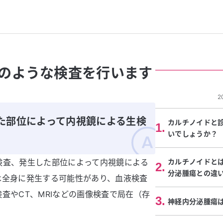
のような検査を行います
2
た部位によって内視鏡による生検
カルチノイドと
1
.
いでしょうか？
検査、発生した部位によって内視鏡による
カルチノイドと
2
.
分泌腫瘍との違
は全身に発生する可能性があり、血液検査
査やCT、MRIなどの画像検査で局在（存
3
.
神経内分泌腫瘍
。