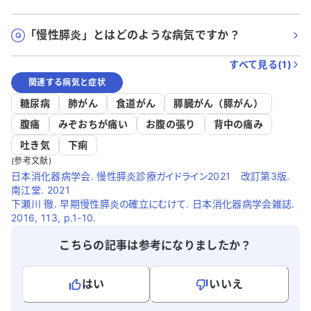
「慢性膵炎」とはどのような病気ですか？
すべて見る(
1
)
関連する病気と症状
糖尿病
肺がん
食道がん
膵臓がん（膵がん）
腹痛
みぞおちが痛い
お腹の張り
背中の痛み
吐き気
下痢
(参考文献)
日本消化器病学会. 慢性膵炎診療ガイドライン2021 改訂第3版.
南江堂. 2021
下瀬川 徹. 早期慢性膵炎の確立にむけて. 日本消化器病学会雑誌.
2016, 113, p.1-10.
こちらの記事は参考になりましたか？
はい
いいえ