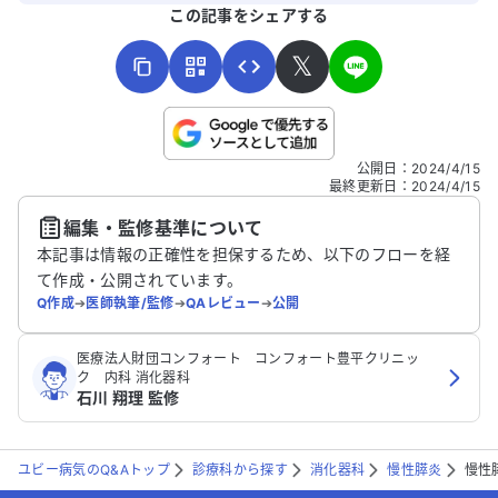
よろしければ、ご意見・ご感想をお寄せください。
この記事をシェアする
𝕏
こちらは送信専用のフォームです。氏名やご自身の病気の詳細な
公開日
：
2024/4/15
どの個人情報は入れないでください。
最終更新日
：
2024/4/15
編集・監修基準について
送信する
本記事は情報の正確性を担保するため、以下のフローを経
て作成・公開されています。
Q作成
➔
医師執筆/監修
➔
QAレビュー
➔
公開
医療法人財団コンフォート コンフォート豊平クリニッ
ク 内科 消化器科
石川 翔理 監修
ユビー病気のQ&Aトップ
診療科から探す
消化器科
慢性膵炎
慢性