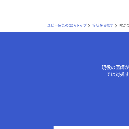
ユビー病気のQ&Aトップ
症状から探す
喉が
現役の医師
では対処