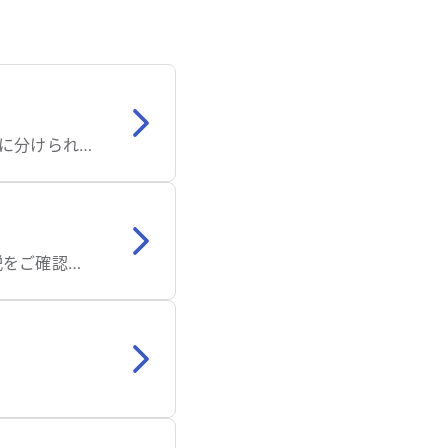
「喉の違和感」と、実際に飲食物がうまく通らない状態である「嚥下障害」の2つに分けられます。
さまざまな病気が原因で喉のつかえ感がおきます。具体的な病気については、解説をご確認ください。