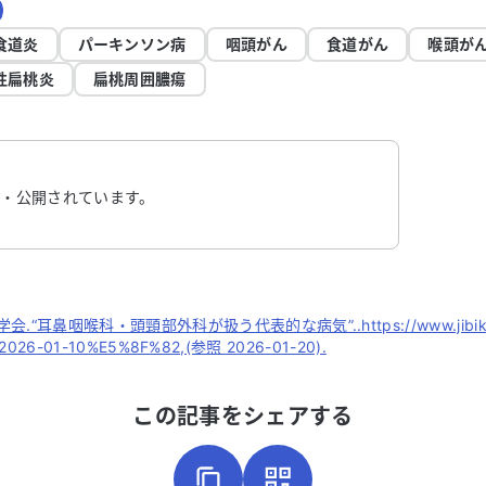
食道炎
パーキンソン病
咽頭がん
食道がん
喉頭が
性扁桃炎
扁桃周囲膿瘍
・公開されています。
鼻咽喉科・頭頸部外科が扱う代表的な病気”..https://www.jibika.or.jp
7(2026-01-10%E5%8F%82,(参照 2026-01-20).
この記事をシェアする