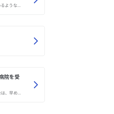
「喉がつかえる」とは、飲食物が喉をうまく通らない感覚や、喉に何かつまっているような不快感を指します。
病院を受
耳鼻咽喉科を受診しましょう。「息が苦しい」「急に症状が悪化した」などの場合は、早めに受診しましょう。