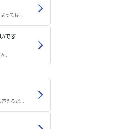
喉がつかえる不快感に伴い、息苦しさを感じる場合があります。原因となる病気によっては命にかかわります。
いです
せん。
解説欄のチェック項目をご確認いただくか、症状検索エンジン「ユビー」で質問に答えるだけでセルフチェックもできます。