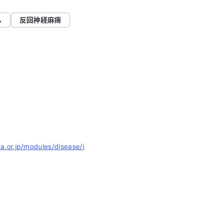
ん
反回神経麻痺
/modules/disease/i