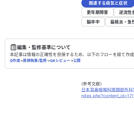
関連する病気と症状
更年期障害
逆流性
脳卒中
扁桃炎・急
編集・監修基準について
本記事は情報の正確性を担保するため、以下のフローを経て作成
Q作成
➔
医師執筆/監修
➔
QAレビュー
➔
公開
(参考文献)
日本耳鼻咽喉科頭頚部外科学会.“耳
ndex.php?content_id=1