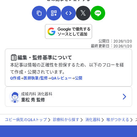
𝕏
こちらは送信専用のフォームです。氏名やご自身の病気の詳細な
公開日
：
2026/1/20
どの個人情報は入れないでください。
最終更新日
：
2026/1/20
編集・監修基準について
送信する
本記事は情報の正確性を担保するため、以下のフローを経
て作成・公開されています。
Q作成
➔
医師執筆/監修
➔
QAレビュー
➔
公開
成城内科 消化器科
重松 秀 監修
ユビー病気のQ&Aトップ
診療科から探す
消化器科
喉がつかえる