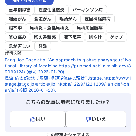
関連する病気と症状
更年期障害
逆流性食道炎
パーキンソン病
咽頭がん
食道がん
喉頭がん
反回神経麻痺
脳卒中
扁桃炎・急性扁桃炎
扁桃周囲膿瘍
喉の痛み
喉の違和感
嚥下障害
胸やけ
ゲップ
息が苦しい
発熱
(参考文献)
Fang Joe Chen et al.“An approach to globus pharyngeus”.Na
tional Library of Medicine.https://pubmed.ncbi.nlm.nih.gov/3
9099124/,(参照 2026-01-20).
島津 倫太郎ほか.“喉頭・咽頭逆流症の現状”.Jstage.https://www.j
stage.jst.go.jp/article/jibiinkoka/122/9/122_1209/_article/-ch
ar/ja/,(参照 2026-01-20).
こちらの記事は参考になりましたか？
はい
いいえ
よろしければ、ご意見・ご感想をお寄せください。
この記事をシェアする