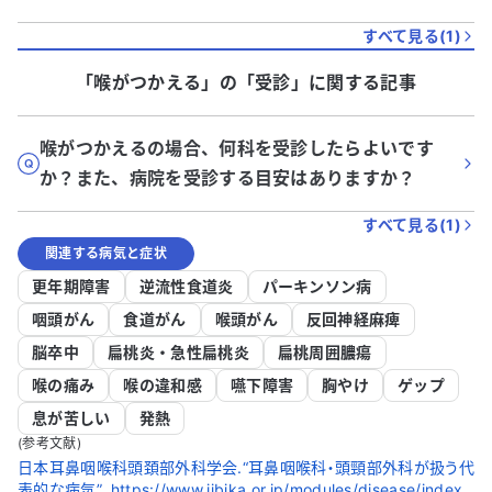
すべて見る(
1
)
「喉がつかえる」
の「
受診
」に関する記事
喉がつかえるの場合、何科を受診したらよいです
か？また、病院を受診する目安はありますか？
すべて見る(
1
)
関連する病気と症状
更年期障害
逆流性食道炎
パーキンソン病
咽頭がん
食道がん
喉頭がん
反回神経麻痺
脳卒中
扁桃炎・急性扁桃炎
扁桃周囲膿瘍
喉の痛み
喉の違和感
嚥下障害
胸やけ
ゲップ
息が苦しい
発熱
(参考文献)
日本耳鼻咽喉科頭頚部外科学会.“耳鼻咽喉科・頭頸部外科が扱う代
表的な病気”..https://www.jibika.or.jp/modules/disease/index.