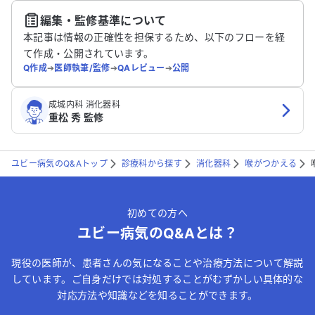
編集・監修基準について
送信する
本記事は情報の正確性を担保するため、以下のフローを経
て作成・公開されています。
Q作成
➔
医師執筆/監修
➔
QAレビュー
➔
公開
成城内科 消化器科
重松 秀 監修
ユビー病気のQ&Aトップ
診療科から探す
消化器科
喉がつかえる
初めての方へ
ユビー病気のQ&Aとは？
現役の医師が、患者さんの気になることや治療方法について解説
しています。ご自身だけでは対処することがむずかしい具体的な
対応方法や知識などを知ることができます。