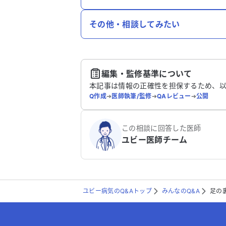
その他・相談してみたい
編集・監修基準について
本記事は情報の正確性を担保するため、
Q作成
➔
医師執筆/監修
➔
QAレビュー
➔
公開
この相談に回答した医師
ユビー医師チーム
ユビー病気のQ&Aトップ
みんなのQ&A
足の