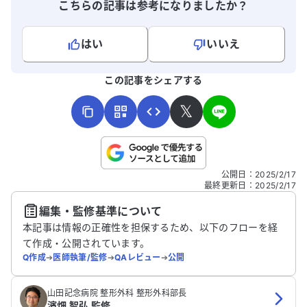
こちらの記事は参考になりましたか？
はい
いいえ
よろしければ、ご意見・ご感想をお寄せください。
この記事をシェアする
𝕏
こちらは送信専用のフォームです。氏名やご自身の病気の詳細な
公開日
：
2025/2/17
どの個人情報は入れないでください。
最終更新日
：
2025/2/17
編集・監修基準について
送信する
本記事は情報の正確性を担保するため、以下のフローを経
て作成・公開されています。
Q作成
➔
医師執筆/監修
➔
QAレビュー
➔
公開
山田記念病院 整形外科 整形外科部長
濱畑 智弘 監修