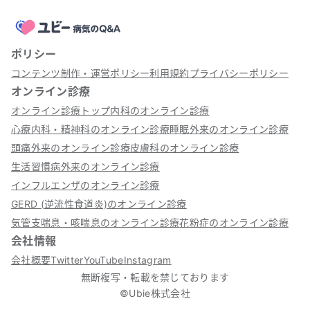
ポリシー
コンテンツ制作・運営ポリシー
利用規約
プライバシーポリシー
オンライン診療
オンライン診療トップ
内科のオンライン診療
心療内科・精神科のオンライン診療
睡眠外来のオンライン診療
頭痛外来のオンライン診療
皮膚科のオンライン診療
生活習慣病外来のオンライン診療
インフルエンザのオンライン診療
GERD (逆流性食道炎)のオンライン診療
気管支喘息・咳喘息のオンライン診療
花粉症のオンライン診療
会社情報
会社概要
Twitter
YouTube
Instagram
無断複写・転載を禁じております
©Ubie株式会社