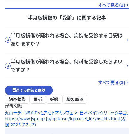
すべて見る(
2
)
半月板損傷
の「
受診
」に関する記事
半月板損傷が疑われる場合、病院を受診する目安は
ありますか？
半月板損傷が疑われる場合、何科を受診したらよい
ですか？
すべて見る(
2
)
関連する病気と症状
靭帯損傷
骨折
妊娠
膝の痛み
(参考文献)
丸山一男. NSAIDsとアセトアミノフェン. 日本ペインクリニック学会,
https://www.jspc.gr.jp/igakusei/igakusei_keynsaids.html（参
照 2025-02-17）