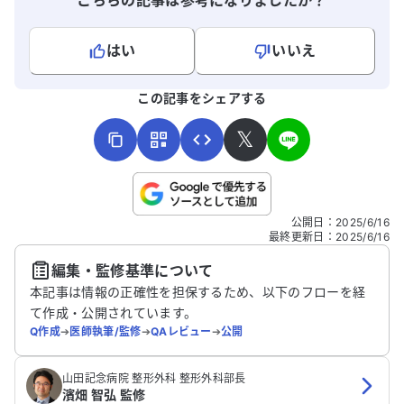
こちらの記事は参考になりましたか？
はい
いいえ
よろしければ、ご意見・ご感想をお寄せください。
この記事をシェアする
𝕏
こちらは送信専用のフォームです。氏名やご自身の病気の詳細な
公開日
：
2025/6/16
どの個人情報は入れないでください。
最終更新日
：
2025/6/16
編集・監修基準について
送信する
本記事は情報の正確性を担保するため、以下のフローを経
て作成・公開されています。
Q作成
➔
医師執筆/監修
➔
QAレビュー
➔
公開
山田記念病院 整形外科 整形外科部長
濱畑 智弘 監修