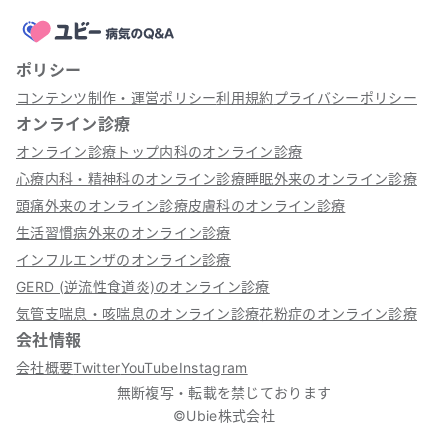
ポリシー
コンテンツ制作・運営ポリシー
利用規約
プライバシーポリシー
オンライン診療
オンライン診療トップ
内科のオンライン診療
心療内科・精神科のオンライン診療
睡眠外来のオンライン診療
頭痛外来のオンライン診療
皮膚科のオンライン診療
生活習慣病外来のオンライン診療
インフルエンザのオンライン診療
GERD (逆流性食道炎)のオンライン診療
気管支喘息・咳喘息のオンライン診療
花粉症のオンライン診療
会社情報
会社概要
Twitter
YouTube
Instagram
無断複写・転載を禁じております
©Ubie株式会社