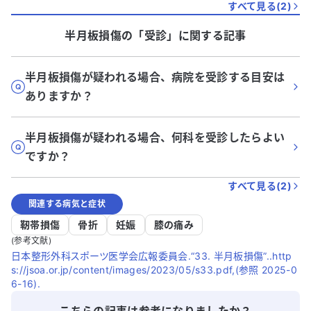
すべて見る(
2
)
半月板損傷
の「
受診
」に関する記事
半月板損傷が疑われる場合、病院を受診する目安は
ありますか？
半月板損傷が疑われる場合、何科を受診したらよい
ですか？
すべて見る(
2
)
関連する病気と症状
靭帯損傷
骨折
妊娠
膝の痛み
(参考文献)
日本整形外科スポーツ医学会広報委員会.“33. 半月板損傷”..http
s://jsoa.or.jp/content/images/2023/05/s33.pdf,(参照 2025-0
6-16).