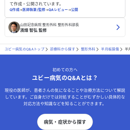
て作成・公開されています。
Q作成
➔
医師執筆/監修
➔
QAレビュー
➔
公開
山田記念病院 整形外科 整形外科部長
濱畑 智弘 監修
ユビー病気のQ&Aトップ
診療科から探す
整形外科
半月板損傷
半
初めての方へ
ユビー病気のQ&Aとは？
現役の医師が、患者さんの気になることや治療方法について解説
しています。ご自身だけでは対処することがむずかしい具体的な
対応方法や知識などを知ることができます。
病気・症状から探す