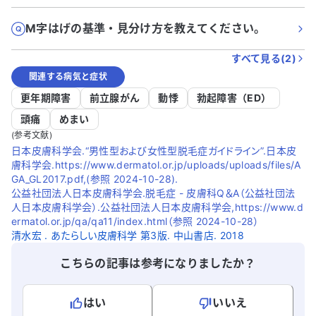
M字はげの基準・見分け方を教えてください。
すべて見る(
2
)
関連する病気と症状
更年期障害
前立腺がん
動悸
勃起障害（ED）
頭痛
めまい
(参考文献)
日本皮膚科学会.“男性型および女性型脱毛症ガイドライン”.日本皮
膚科学会.https://www.dermatol.or.jp/uploads/uploads/files/A
GA_GL2017.pdf,(参照 2024-10-28).
公益社団法人日本皮膚科学会.脱毛症 - 皮膚科Q＆A（公益社団法
人日本皮膚科学会）.公益社団法人日本皮膚科学会,https://www.d
ermatol.or.jp/qa/qa11/index.html（参照 2024-10-28）
清水宏 . あたらしい皮膚科学 第3版. 中山書店. 2018
こちらの記事は参考になりましたか？
はい
いいえ