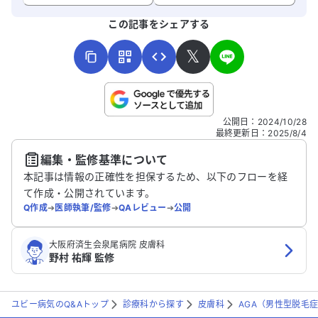
よろしければ、ご意見・ご感想をお寄せください。
この記事をシェアする
𝕏
こちらは送信専用のフォームです。氏名やご自身の病気の詳細な
公開日
：
2024/10/28
どの個人情報は入れないでください。
最終更新日
：
2025/8/4
編集・監修基準について
送信する
本記事は情報の正確性を担保するため、以下のフローを経
て作成・公開されています。
Q作成
➔
医師執筆/監修
➔
QAレビュー
➔
公開
大阪府済生会泉尾病院 皮膚科
野村 祐輝 監修
ユビー病気のQ&Aトップ
診療科から探す
皮膚科
AGA（男性型脱毛