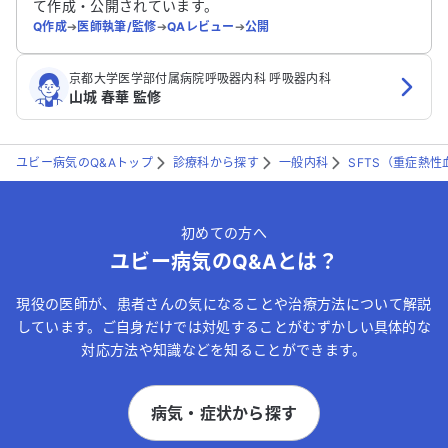
て作成・公開されています。
Q作成
➔
医師執筆/監修
➔
QAレビュー
➔
公開
京都大学医学部付属病院呼吸器内科 呼吸器内科
山城 春華 監修
ユビー病気のQ&Aトップ
診療科から探す
一般内科
SFTS（重症熱
初めての方へ
ユビー病気のQ&Aとは？
現役の医師が、患者さんの気になることや治療方法について解説
しています。ご自身だけでは対処することがむずかしい具体的な
対応方法や知識などを知ることができます。
病気・症状から探す