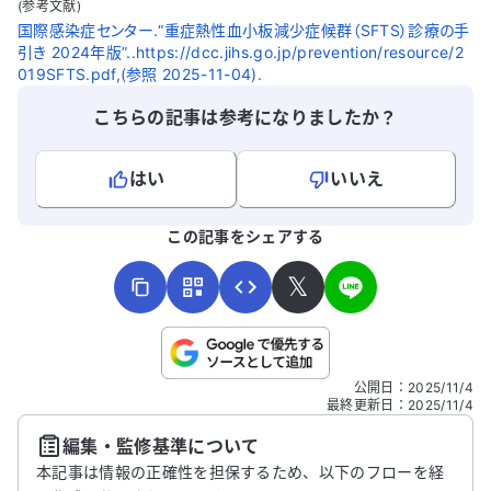
(参考文献)
国際感染症センター.“重症熱性血小板減少症候群（SFTS）診療の手
引き 2024年版”..https://dcc.jihs.go.jp/prevention/resource/2
019SFTS.pdf,(参照 2025-11-04).
こちらの記事は参考になりましたか？
はい
いいえ
よろしければ、ご意見・ご感想をお寄せください。
この記事をシェアする
𝕏
こちらは送信専用のフォームです。氏名やご自身の病気の詳細な
公開日
：
2025/11/4
どの個人情報は入れないでください。
最終更新日
：
2025/11/4
編集・監修基準について
送信する
本記事は情報の正確性を担保するため、以下のフローを経