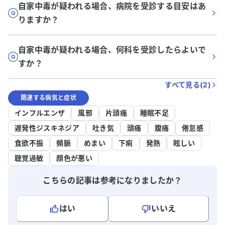
自家中毒が疑われる場合、病院を受診する目安はあ
りますか？
自家中毒が疑われる場合、何科を受診したらよいで
すか？
すべて見る(
2
)
関連する病気と症状
インフルエンザ
風邪
片頭痛
睡眠不足
遅発性ジスキネジア
吐き気
頭痛
腹痛
倦怠感
食欲不振
頻脈
めまい
下痢
発熱
眩しい
聴覚過敏
顔色が悪い
こちらの記事は参考になりましたか？
はい
いいえ