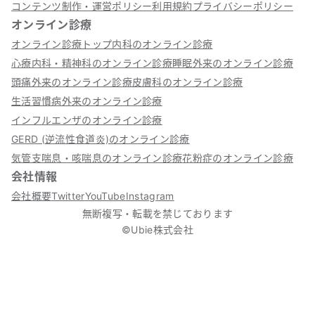
コンテンツ制作・運営ポリシー
利用規約
プライバシーポリシー
オンライン診療
オンライン診療トップ
内科のオンライン診療
心療内科・精神科のオンライン診療
睡眠外来のオンライン診療
頭痛外来のオンライン診療
皮膚科のオンライン診療
生活習慣病外来のオンライン診療
インフルエンザのオンライン診療
GERD (逆流性食道炎)のオンライン診療
気管支喘息・咳喘息のオンライン診療
花粉症のオンライン診療
会社情報
会社概要
Twitter
YouTube
Instagram
無断複写・転載を禁じております
©Ubie株式会社