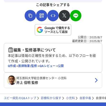
よろしければ、ご意見・ご感想をお寄せください。
この記事をシェアする
𝕏
こちらは送信専用のフォームです。氏名やご自身の病気の詳細な
公開日
：
2025/8/7
どの個人情報は入れないでください。
最終更新日
：
2025/8/7
編集・監修基準について
送信する
本記事は情報の正確性を担保するため、以下のフローを経
て作成・公開されています。
Q作成
➔
医師執筆/監修
➔
QAレビュー
➔
公開
埼玉医科大学総合医療センター 小児科
井上 信明 監修
ユビー病気のQ&Aトップ
診療科から探す
小児科
自家中毒
自家中