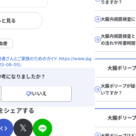
りますか？
診断されました。医師
勧められていますが、
大腸内視鏡検査に
っと見る
現在、他の病
り、今後の見立てにつ
いと考えています。特
大腸内視鏡検査と
や進行状況について詳
の流れや所要時間
血便
どのように対処すれば
スをいただけると助か
さんとご家族のためのガイド.https://www.jsg
しくお願いいたしま
023-08-05).
大腸ポリー
参考になりましたか？
大腸ポリープが疑
いですか？
いいえ
寄せください。
をシェアする
大腸ポリー
𝕏
大腸ポリープはど