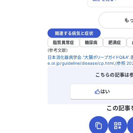
し、その結果、癌と
からは今後の手術を
も
どの程度悪いのか心配です。 
気の治療も受けてお
関連する病気と症状
いて医師に確認した
に、今後の治療方針
脂質異常症
糖尿病
肥満症
しく知りたいです。
(参考文献)
良いのか、アドバイ
日本消化器病学会.“大腸ポリープガイドQ&A”.患者
ります。どうかよろ
e.or.jp/guideline/disease/cp.html,(参照 2
す。
こちらの記事は
はい
よろしければ、ご意見・ご感想をお
この記事