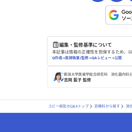
こちらは送信専用のフォームです。氏名や
さい。
送
編集・監修基準について
本記事は情報の正確性を担保するため、
Q作成
➔
医師執筆/監修
➔
QAレビュー
➔
公開
新潟大学医歯学総合研究科 消化器内科分
吉岡 藍子 監修
ユビー病気のQ&Aトップ
診療科から探す
消