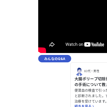
みんなのQ&A
60代
・
男性
大腸ポリープ切除
の手術について教
便潜血の検査で引っ
と診断されました。
治療を受けています
続きを見る
す。大腸内視鏡検査