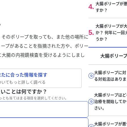
大腸ポリープが
4
.
すか？
る
大腸ポリープが
5
.
か？ 何年に一回
、そのポリープを取っても、また他の場所に
うか？
リープがあることを指摘された方や、ポリー
に大腸の内視鏡検査を受けるようにしまし
大腸ポリー
大腸ポリープに対
なたに合った情報を探す
る対処法はありま
ついてもっと詳しく調べる
たいことは何ですか？
大腸ポリープはど
っとも当てはまる項目を選択してください。
治療を開始してか
さい。
大腸ポリープが悪