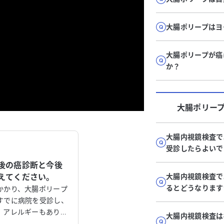
大腸ポリープはヨ
大腸ポリープが癌
か？
大腸ポリー
大腸内視鏡検査で
受診したらよいで
後の癌診断と今後
えてください。
大腸内視鏡検査で
るとどうなります
かかり、大腸ポリープ
すでに病院を受診し、
。アレルギーもありま
大腸内視鏡検査は
でポリープを2個切除