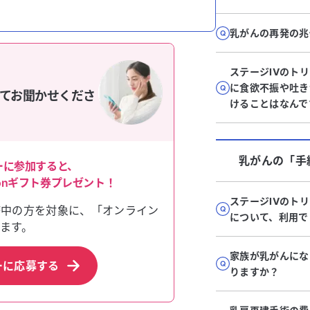
乳がんの再発の兆
ステージIVのト
に食欲不振や吐き
て
お聞かせくださ
けることはなんで
乳がん
の「
手
ーに参加すると、
zonギフト券プレゼント！
ステージIVのト
療中の方を対象に、「オンライン
について、利用で
ます。
家族が乳がんにな
ーに応募する
りますか？