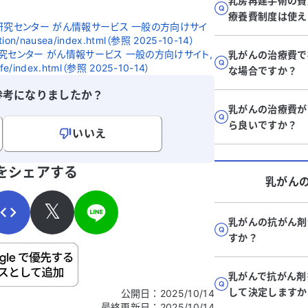
乳房再建手術の費
療養費制度は使え
研究センター がん情報サービス 一般の方向けサイ
dition/nausea/index.html（参照 2025-10-14）
究センター がん情報サービス 一般の方向けサイト,
乳がんの治療費で
ylife/index.html（参照 2025-10-14）
な場合ですか？
参考になりましたか？
乳がんの治療費が
ら良いですか？
いいえ
寄せください。
をシェアする
乳がん
𝕏
乳がんの抗がん剤
すか？
ご自身の病気の詳細などの個人情報は入れないでくだ
乳がんで抗がん剤
して決定しますか
公開日
：
2025/10/14
最終更新日
：
2025/10/14