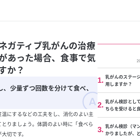
ルネガティブ乳がんの治療
があった場合、食事で気
2
すか？
乳がんのステージ
1
.
用しますか？
し、少量ずつ回数を分けて食べ、
。
乳がん検診とし
2
.
ちらを受けると
室温にするなどの工夫をし、消化のよい主
てとりましょう。体調のよい時に「食べら
乳がん検診（マ
3
.
かりましたが、
が大切です。