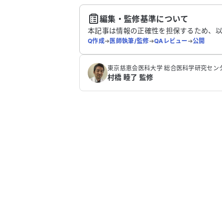
送
編集・監修基準について
本記事は情報の正確性を担保するため、
Q作成
➔
医師執筆/監修
➔
QAレビュー
➔
公開
‪東京慈恵会医科大学 総合医科学研究センター
村橋 睦了 監修