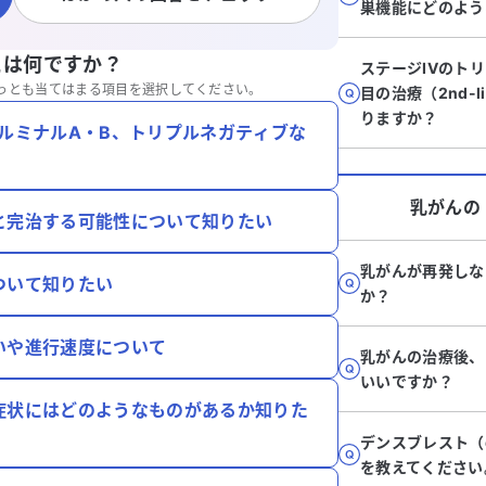
巣機能にどのよう
とは何ですか？
ステージIVのト
っとも当てはまる項目を選択してください。
目の治療（2nd-
りますか？
ルミナルA・B、トリプルネガティブな
乳がん
の
と完治する可能性について知りたい
乳がんが再発しな
ついて知りたい
か？
いや進行速度について
乳がんの治療後、
いいですか？
症状にはどのようなものがあるか知りた
デンスブレスト（de
を教えてください