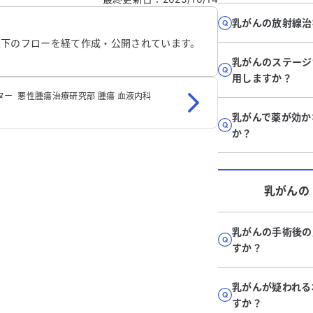
信する
乳がんの放射線治
以下のフローを経て作成・公開されています。
乳がんのステージ
用しますか？
 ‬ 悪性腫瘍治療研究部‬ 腫瘍 血液内科
乳がんで薬が効か
か？
乳がん
の
乳がんの手術後の
すか？
乳がんが疑われる
すか？