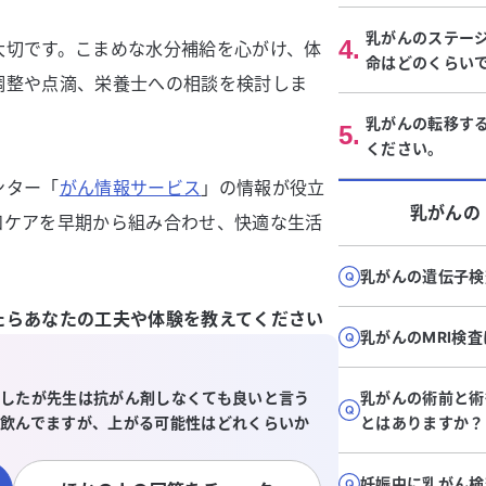
乳がんのステー
4
.
大切です。こまめな水分補給を心がけ、体
命はどのくらい
調整や点滴、栄養士への相談を検討しま
乳がんの転移す
5
.
ください。
ンター「
がん情報サービス
」の情報が役立
乳がん
の
和ケアを早期から組み合わせ、快適な生活
乳がんの遺伝子検
たらあなたの工夫や体験を教えてください
乳がんのMRI検
したが先生は抗がん剤しなくても良いと言う
乳がんの術前と術
飲んでますが、上がる可能性はどれくらいか
とはありますか？
妊娠中に乳がん検