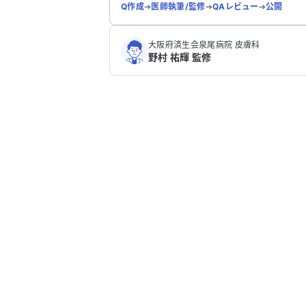
Q作成
➔
医師執筆/監修
➔
QAレビュー
➔
公開
大阪府済生会泉尾病院 皮膚科
野村 祐輝 監修