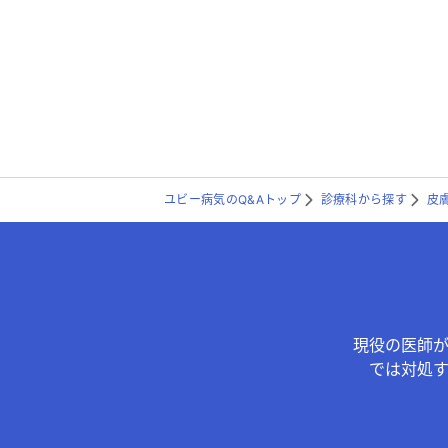
ユビー病気のQ&Aトップ
診療科から探す
皮
現役の医師
では対処