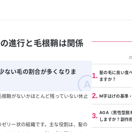
）の進行と毛根鞘は関係
2
が少ない毛の割合が多くなりま
髪の毛に良い食
1
.
ますか？
2
.
毛根鞘がないかほとんど残っていない休止
M字はげの基準
AGA（男性型脱
3
.
しますか？副作
のゼリー状の組織です。主な役割は、髪の