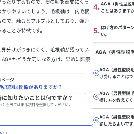
守ったりするもので、髪の毛を頭皮にくっ
AGA（男性型脱
4
.
ことはあります
わかりやすいでしょう。毛根鞘は「内毛根
もので、触るとプルプルとしており、弾力
はげ方のパター
5
.
あることが特徴です。
い。
と見分けがつきにくく、毛根鞘が残ってい
AGA（男性型脱
AGAかどうか気になる方は、早めに医療
AGA（男性型脱
け受けることはで
のページ
と毛周期は関係がありますか？
AGA（男性型脱
特に知りたいことは何ですか？
探し方を教えてく
っとも当てはまる項目を選択してください。
AGA（男性型脱
診したらよいです