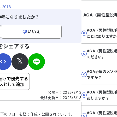
2018
AGA（男性型脱
参考になりましたか？
AGA（男性型脱
いいえ
ことはありますか
寄せください。
をシェアする
AGA（男性型脱
ください。
𝕏
AGA治療のメソ
ですか？
ご自身の病気の詳細などの個人情報は入れないでくだ
AGA（男性型脱
公開日
：
2025/8/13
最終更新日
：
2025/8/13
信する
ありますか？
AGA（男性型脱
以下のフローを経て作成・公開されています。