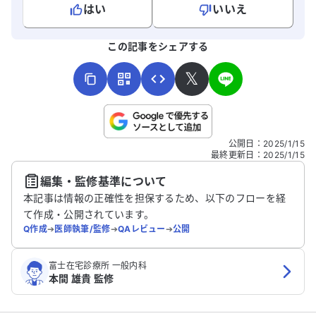
はい
いいえ
よろしければ、ご意見・ご感想をお寄せください。
この記事をシェアする
𝕏
こちらは送信専用のフォームです。氏名やご自身の病気の詳細な
公開日
：
2025/1/15
どの個人情報は入れないでください。
最終更新日
：
2025/1/15
編集・監修基準について
送信する
本記事は情報の正確性を担保するため、以下のフローを経
て作成・公開されています。
Q作成
➔
医師執筆/監修
➔
QAレビュー
➔
公開
富士在宅診療所 一般内科
本間 雄貴 監修