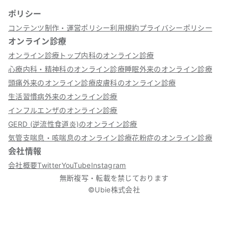
ポリシー
コンテンツ制作・運営ポリシー
利用規約
プライバシーポリシー
オンライン診療
オンライン診療トップ
内科のオンライン診療
心療内科・精神科のオンライン診療
睡眠外来のオンライン診療
頭痛外来のオンライン診療
皮膚科のオンライン診療
生活習慣病外来のオンライン診療
インフルエンザのオンライン診療
GERD (逆流性食道炎)のオンライン診療
気管支喘息・咳喘息のオンライン診療
花粉症のオンライン診療
会社情報
会社概要
Twitter
YouTube
Instagram
無断複写・転載を禁じております
©Ubie株式会社