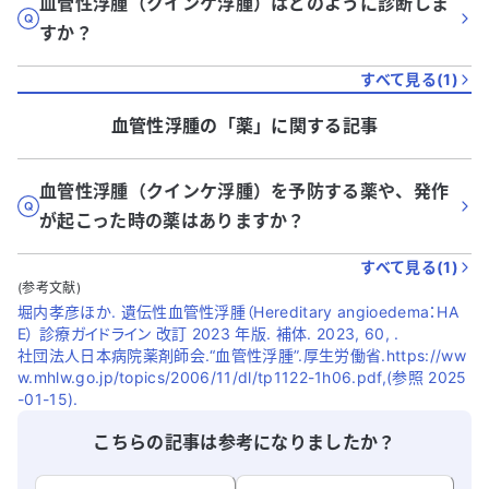
血管性浮腫（クインケ浮腫）はどのように診断しま
すか？
すべて見る(
1
)
血管性浮腫
の「
薬
」に関する記事
血管性浮腫（クインケ浮腫）を予防する薬や、発作
が起こった時の薬はありますか？
すべて見る(
1
)
(参考文献)
堀内孝彦ほか. 遺伝性⾎管性浮腫（Hereditary angioedema：HA
E） 診療ガイドライン 改訂 2023 年版. 補体. 2023, 60, .
社団法人日本病院薬剤師会.“血管性浮腫”.厚生労働省.https://ww
w.mhlw.go.jp/topics/2006/11/dl/tp1122-1h06.pdf,(参照 2025
-01-15).
こちらの記事は参考になりましたか？