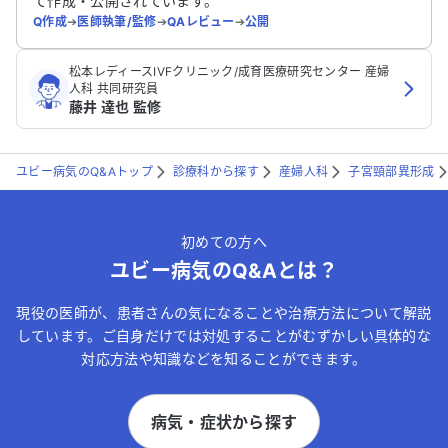
て作成・公開されています。
Q作成
➔
医師執筆/監修
➔
QAレビュー
➔
公開
松本レディースIVFクリニック/成育医療研究センター 産婦
人科 共同研究員
藤井 達也 監修
ユビー病気のQ&Aトップ
診療科から探す
産婦人科
子宮頸部異形成
初めての方へ
ユビー病気のQ&Aとは？
現役の医師が、患者さんの気になることや治療方法について解説
しています。ご自身だけでは対処することがむずかしい具体的な
対応方法や知識などを知ることができます。
病気・症状から探す