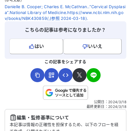
(参考文献)
しているため、子宮摘出後の腸の下垂や膀
Danielle B. Cooper; Charles E. McCathran..“Cervical Dysplasi
a”.National Library of Medicine.https://www.ncbi.nlm.nih.go
胱炎、尿道のトラブルが不安です。 どのよ
v/books/NBK430859/,(参照 2024-03-18).
うに判断すれば良いのか、アドバイスをい
ただけると助かります。
こちらの記事は参考になりましたか？
はい
いいえ
よろしければ、ご意見・ご感想をお寄せください。
この記事をシェアする
𝕏
こちらは送信専用のフォームです。氏名やご自身の病気の詳細な
公開日
：
2024/3/18
どの個人情報は入れないでください。
最終更新日
：
2024/3/18
編集・監修基準について
送信する
本記事は情報の正確性を担保するため、以下のフローを経