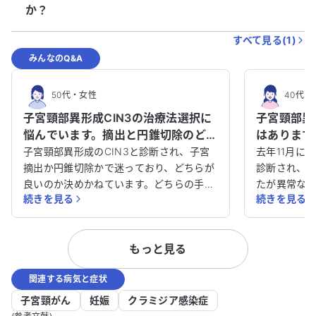
か？
すべて見る(
1
)
みんなのQ&A
50代
・
女性
40代
・
子宮頸部異形成CIN3の治療法選択に
子宮頸部異
悩んでいます。摘出と円錐切除のどち
はあります
らが良いか教えてください。
のか不安で
子宮頸部異形成のCIN3と診断され、子宮
去年11月に
摘出か円錐切除かで迷っており、どちらが
診断され、
良いのか決めかねています。どちらの手術
たが異常な
続きを見る
続きを見る
後もトラブルがあるのではないかと考えて
検査で高度
います。内科の先生からは「取ってしまっ
を受けまし
てから後悔しても遅い」と言われ、婦人科
ったため、
もっと見る
の先生からは「取らないの？」と驚かれ、
ないかと不
ますます混乱しています。 高血圧と糖尿病
と言われま
関連する病気と症状
の薬を服用しており、現在の数値は問題あ
行すること
りませんが、手術後の体調がどうなるか心
く、ガンの
子宮頸がん
妊娠
クラミジア感染症
配です。また、膀胱炎やカンジダを繰り返
助言をお願