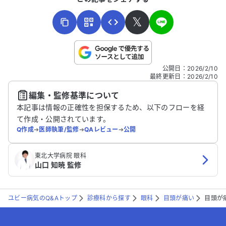
𝕏
こちらは送信専用のフォームです。氏名やご自身の病気の詳細な
公開日
：
2026/2/10
どの個人情報は入れないでください。
最終更新日
：
2026/2/10
編集・監修基準について
送信する
本記事は情報の正確性を担保するため、以下のフローを経
て作成・公開されています。
Q作成
➔
医師執筆/監修
➔
QAレビュー
➔
公開
東北大学病院 眼科
山口 知暁 監修
ユビー病気のQ&Aトップ
診療科から探す
眼科
目頭が痛い
目頭が