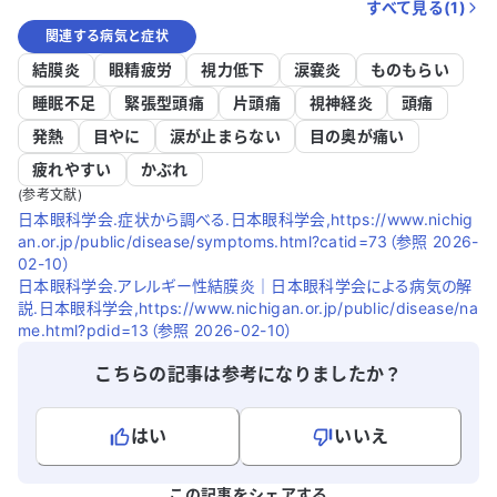
すべて見る(
1
)
関連する病気と症状
結膜炎
眼精疲労
視力低下
涙嚢炎
ものもらい
睡眠不足
緊張型頭痛
片頭痛
視神経炎
頭痛
発熱
目やに
涙が止まらない
目の奥が痛い
疲れやすい
かぶれ
(参考文献)
日本眼科学会.症状から調べる.日本眼科学会,https://www.nichig
an.or.jp/public/disease/symptoms.html?catid=73（参照 2026-
02-10）
日本眼科学会.アレルギー性結膜炎｜日本眼科学会による病気の解
説.日本眼科学会,https://www.nichigan.or.jp/public/disease/na
me.html?pdid=13（参照 2026-02-10）
こちらの記事は参考になりましたか？
はい
いいえ
よろしければ、ご意見・ご感想をお寄せください。
この記事をシェアする