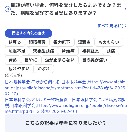
目頭が痛い場合、何科を受診したらよいですか？ま
た、病院を受診する目安はありますか？
すべて見る(
1
)
関連する病気と症状
結膜炎
眼精疲労
視力低下
涙嚢炎
ものもらい
睡眠不足
緊張型頭痛
片頭痛
視神経炎
頭痛
発熱
目やに
涙が止まらない
目の奥が痛い
疲れやすい
かぶれ
(参考文献)
日本眼科学会.症状から調べる.日本眼科学会,https://www.nichig
an.or.jp/public/disease/symptoms.html?catid=73（参照 2026-
02-10）
日本眼科学会.アレルギー性結膜炎｜日本眼科学会による病気の解
説.日本眼科学会,https://www.nichigan.or.jp/public/disease/na
me.html?pdid=13（参照 2026-02-10）
こちらの記事は参考になりましたか？