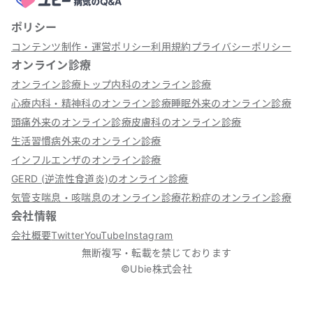
ポリシー
コンテンツ制作・運営ポリシー
利用規約
プライバシーポリシー
オンライン診療
オンライン診療トップ
内科のオンライン診療
心療内科・精神科のオンライン診療
睡眠外来のオンライン診療
頭痛外来のオンライン診療
皮膚科のオンライン診療
生活習慣病外来のオンライン診療
インフルエンザのオンライン診療
GERD (逆流性食道炎)のオンライン診療
気管支喘息・咳喘息のオンライン診療
花粉症のオンライン診療
会社情報
会社概要
Twitter
YouTube
Instagram
無断複写・転載を禁じております
©Ubie株式会社