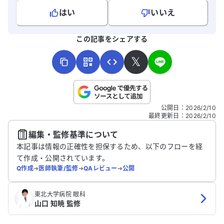
はい
いいえ
よろしければ、ご意見・ご感想をお寄せください。
この記事をシェアする
𝕏
こちらは送信専用のフォームです。氏名やご自身の病気の詳細な
公開日
：
2026/2/10
どの個人情報は入れないでください。
最終更新日
：
2026/2/10
編集・監修基準について
送信する
本記事は情報の正確性を担保するため、以下のフローを経
て作成・公開されています。
Q作成
➔
医師執筆/監修
➔
QAレビュー
➔
公開
東北大学病院 眼科
山口 知暁 監修