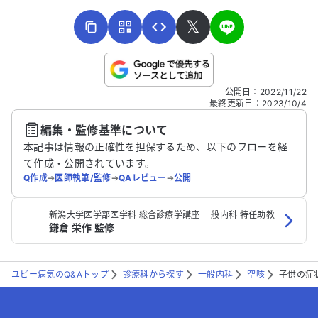
𝕏
こちらは送信専用のフォームです。氏名やご自身の病気の詳細な
公開日
：
2022/11/22
どの個人情報は入れないでください。
最終更新日
：
2023/10/4
編集・監修基準について
送信する
本記事は情報の正確性を担保するため、以下のフローを経
て作成・公開されています。
Q作成
➔
医師執筆/監修
➔
QAレビュー
➔
公開
新潟大学医学部医学科 総合診療学講座 一般内科 特任助教
鎌倉 栄作 監修
ユビー病気のQ&Aトップ
診療科から探す
一般内科
空咳
子供の症