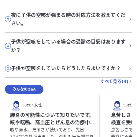
夜に子供の空咳が強まる時の対応方法を教えてくだ
さい。
子供が空咳をしている場合の受診の目安はあります
か？
子供が空咳をしていたらどうしたらよいですか？
すべて見る(
4
)
みんなのQ&A
50代
・
女性
50代
・
肺炎の可能性について知りたいです。
息苦しさと
咳や喘鳴、高血圧とぜん息の治療中
検査を受け
です。
い。
咳や鼻水、だるさが続いており、先日
息苦しさで
37.6℃の熱が出ました。今朝も医療機関を
非常に不安