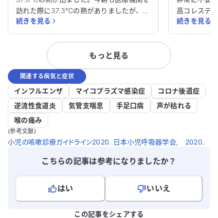
訪れた際に37.3℃の熱がありましたが、現
高コレステ
続きを見る
続きを見る
在は36.9℃に下がっています。横になる
数か月前に
とゼイゼイとした喘鳴があり、息苦しさも
かかり、そ
感じています。 私は高血圧とぜん息の治療
ます。息を
もっと見る
を受けていますが、これらの症状が肺炎の
もあり、風
可能性があるのか心配です。どのように対
したが、症状
関連する病気と症状
処すれば良いのか、アドバイスをいただけ
在、複数の
ると助かります。肺炎の可能性についても
き、痰が絡
インフルエンザ
マイコプラズマ感染症
コロナ後遺症
確認したいです。どうかよろしくお願いい
しゃがれ声
逆流性食道炎
気管支喘息
手足口病
声が枯れる
たします。
じることが増
喉の痛み
97％です。 持病として、シェーグレン症
(参考文献)
候群の可能
小児の咳嗽診療ガイドライン2020. 日本小児呼吸器学会, 2020.
マウスの症
の痛みを和
こちらの記事は参考になりましたか？
が、精密検
ん。重篤化
はい
いいえ
どの科を受
受けるべき
よろしければ、ご意見・ご感想をお寄せください。
助かります。
この記事をシェアする