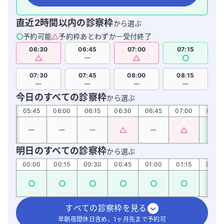
直近2時間以内の診察枠
から選ぶ
予約可能
予約枠あとわずか
受付終了
06:30
06:45
07:00
07:15
07:30
07:45
08:00
08:15
今日のすべての診察枠
から選ぶ
:30
05:45
06:00
06:15
06:30
06:45
07:00
07:15
明日のすべての診察枠
から選ぶ
00:00
00:15
00:30
00:45
01:00
01:15
01:30
すべての診察枠を見る
早朝夜間休日含め、1ヶ月先まで予約可