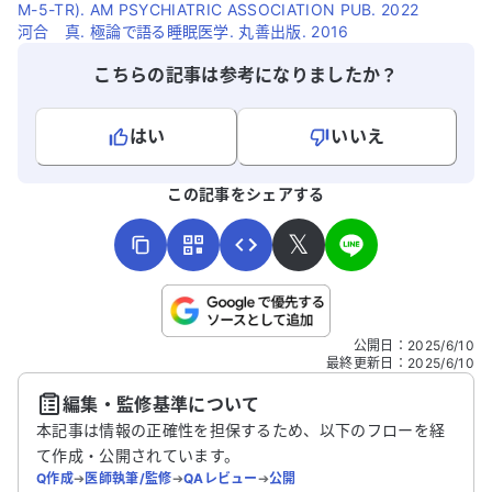
M-5-TR). AM PSYCHIATRIC ASSOCIATION PUB. 2022
河合 真. 極論で語る睡眠医学. 丸善出版. 2016
こちらの記事は参考になりましたか？
はい
いいえ
よろしければ、ご意見・ご感想をお寄せください。
この記事をシェアする
𝕏
こちらは送信専用のフォームです。氏名やご自身の病気の詳細な
公開日
：
2025/6/10
どの個人情報は入れないでください。
最終更新日
：
2025/6/10
編集・監修基準について
送信する
本記事は情報の正確性を担保するため、以下のフローを経
て作成・公開されています。
Q作成
➔
医師執筆/監修
➔
QAレビュー
➔
公開