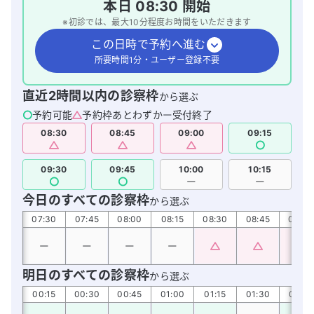
本日
08:30
開始
※初診では、最大
10
分程度お時間をいただきます
この日時で予約へ進む
所要時間1分・ユーザー登録不要
直近2時間以内の診察枠
から選ぶ
予約可能
予約枠あとわずか
受付終了
08:30
08:45
09:00
09:15
09:30
09:45
10:00
10:15
今日のすべての診察枠
から選ぶ
:15
07:30
07:45
08:00
08:15
08:30
08:45
09:00
明日のすべての診察枠
から選ぶ
:00
00:15
00:30
00:45
01:00
01:15
01:30
01:45