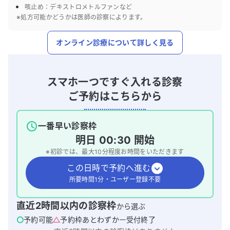
咳止め：デキストロメトルファンなど
※処方可能かどうかは医師の診察によります。
オンライン診療について詳しく見る
スマホ一つですぐ入れる診察
ご予約はこちらから
一番早い診察枠
明日
00:30
開始
※初診では、最大
10
分程度お時間をいただきます
この日時で予約へ進む
所要時間1分・ユーザー登録不要
直近2時間以内の診察枠
から選ぶ
予約可能
予約枠あとわずか
受付終了