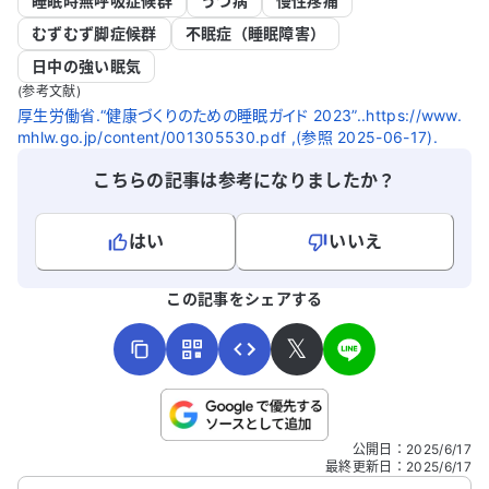
睡眠時無呼吸症候群
うつ病
慢性疼痛
むずむず脚症候群
不眠症（睡眠障害）
日中の強い眠気
(参考文献)
厚生労働省.“健康づくりのための睡眠ガイド 2023”..https://www.
mhlw.go.jp/content/001305530.pdf ,(参照 2025-06-17).
こちらの記事は参考になりましたか？
はい
いいえ
よろしければ、ご意見・ご感想をお寄せください。
この記事をシェアする
𝕏
こちらは送信専用のフォームです。氏名やご自身の病気の詳細な
公開日
：
2025/6/17
どの個人情報は入れないでください。
最終更新日
：
2025/6/17