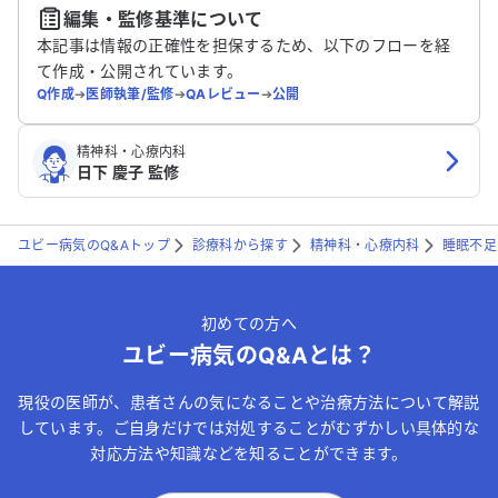
編集・監修基準について
送信する
本記事は情報の正確性を担保するため、以下のフローを経
て作成・公開されています。
Q作成
➔
医師執筆/監修
➔
QAレビュー
➔
公開
精神科・心療内科
日下 慶子 監修
ユビー病気のQ&Aトップ
診療科から探す
精神科・心療内科
睡眠不足
初めての方へ
ユビー病気のQ&Aとは？
現役の医師が、患者さんの気になることや治療方法について解説
しています。ご自身だけでは対処することがむずかしい具体的な
対応方法や知識などを知ることができます。