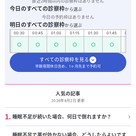
直近2時間以内の診察枠はありません
今日のすべての診察枠
から選ぶ
今日の予約枠はありません
明日のすべての診察枠
から選ぶ
:15
00:30
00:45
01:00
01:15
01:30
01:45
02:00
すべての診察枠を見る
早朝夜間休日含め、1ヶ月先まで予約可
人気の記事
2026年8月2日 更新
1
.
睡眠不足が続いた場合、何日で倒れますか？
睡眠不足で薬が効かない場合、どうしたらよいです