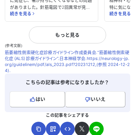
に発症し、箸が持ちにくくなるなどの問題
精神科・心
がありました。針筋電図で2回異常が見つ
特に気にな
続きを見る
続きを見る
かりましたが、診断基準に達していないた
しづらさがあ
め、病名がついていません。ただし、症状
ても心配し
は確実に進行しています。具体的には、歩
されていません。 1年前から
もっと見る
行困難や腕が上がらない、巧緻動作ができ
を使用して
ない、顔や身体中の筋肉が動かしづらい、
です。手も
(参考文献)
飲み込みにくい、耳が聞こえづらい、口元
ることがで
筋萎縮性側索硬化症診療ガイドライン作成委員会.“筋萎縮性側索硬
の筋肉が動かしづらくしゃべりにくいなど
うとすると
化症（ALS）診療ガイドライン”.日本神経学会.https://neurology-jp.
です。超音波でもファシキュレーションが
くなること
org/guidelinem/pdf/als_2023.pdf?20231212,(参照 2024-12-2
確認されています。 内科のかかりつけ医は
感じると、さ
4).
症状からALSを疑っていますが、脳神経内
前に鎖骨を
こちらの記事は参考になりましたか？
科の医師の診断がつかず、先に進めませ
たびに症状が
ん。最近は1日ごとに進行する感じで、非
は神経内科
常につらいです。足や肩、腕が細くなり、
されました
はい
いいえ
握力も低下しています。手の親指根本の筋
らないという症
よろしければ、ご意見・ご感想をお寄せください。
肉も明らかに薄くなっています。今後どの
リ中に転倒
この記事をシェアする
ように進めていくべきか、ご意見をいただ
けで、歩く
けると助かります。
きています
𝕏
ないかと不