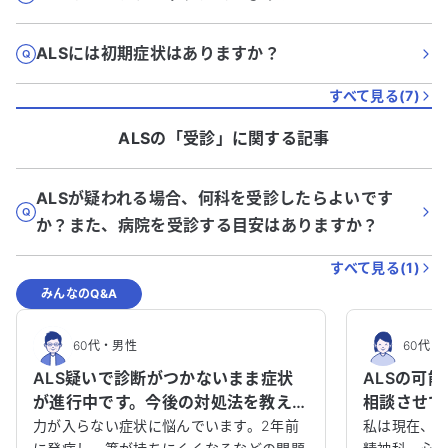
ALSには初期症状はありますか？
すべて見る(
7
)
ALS
の「
受診
」に関する記事
ALSが疑われる場合、何科を受診したらよいです
か？また、病院を受診する目安はありますか？
すべて見る(
1
)
みんなのQ&A
60代
・
男性
60代
・
ALS疑いで診断がつかないまま症状
ALSの可
が進行中です。今後の対処法を教えて
相談させて
ください。
力が入らない症状に悩んでいます。2年前
私は現在、