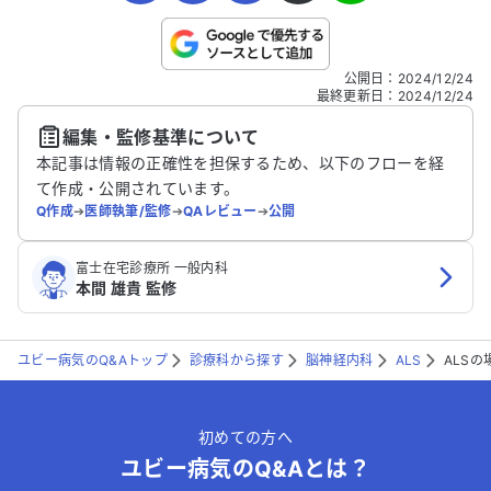
ると足が全
に対処すれ
だけると助
こちらは送信専用のフォームです。氏名やご自身の病気の詳細な
公開日
：
2024/12/24
どの個人情報は入れないでください。
最終更新日
：
2024/12/24
編集・監修基準について
送信する
本記事は情報の正確性を担保するため、以下のフローを経
て作成・公開されています。
Q作成
➔
医師執筆/監修
➔
QAレビュー
➔
公開
富士在宅診療所 一般内科
本間 雄貴 監修
ユビー病気のQ&Aトップ
診療科から探す
脳神経内科
ALS
ALS
初めての方へ
ユビー病気のQ&Aとは？