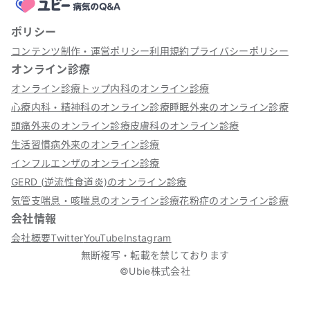
ポリシー
コンテンツ制作・運営ポリシー
利用規約
プライバシーポリシー
オンライン診療
オンライン診療トップ
内科のオンライン診療
心療内科・精神科のオンライン診療
睡眠外来のオンライン診療
頭痛外来のオンライン診療
皮膚科のオンライン診療
生活習慣病外来のオンライン診療
インフルエンザのオンライン診療
GERD (逆流性食道炎)のオンライン診療
気管支喘息・咳喘息のオンライン診療
花粉症のオンライン診療
会社情報
会社概要
Twitter
YouTube
Instagram
無断複写・転載を禁じております
©Ubie株式会社