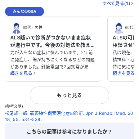
すべて見る(
1
)
みんなのQ&A
60代
・
男性
60代
・
ALS疑いで診断がつかないまま症状
ALSの可
が進行中です。今後の対処法を教えて
相談させて
ください。
力が入らない症状に悩んでいます。2年前
私は現在、
に発症し、箸が持ちにくくなるなどの問題
精神科・心
がありました。針筋電図で2回異常が見つ
特に気にな
続きを見る
続きを見る
かりましたが、診断基準に達していないた
しづらさがあ
め、病名がついていません。ただし、症状
ても心配し
は確実に進行しています。具体的には、歩
されていません。 1年前から
もっと見る
行困難や腕が上がらない、巧緻動作ができ
を使用して
ない、顔や身体中の筋肉が動かしづらい、
です。手も
(参考文献)
飲み込みにくい、耳が聞こえづらい、口元
ることがで
松尾雄一郎. 筋萎縮性側索硬化症の診断. Jpn J Rehabil Med. 20
の筋肉が動かしづらくしゃべりにくいなど
うとすると
18, 55, 534-538.
です。超音波でもファシキュレーションが
くなること
確認されています。 内科のかかりつけ医は
感じると、さ
こちらの記事は参考になりましたか？
症状からALSを疑っていますが、脳神経内
前に鎖骨を