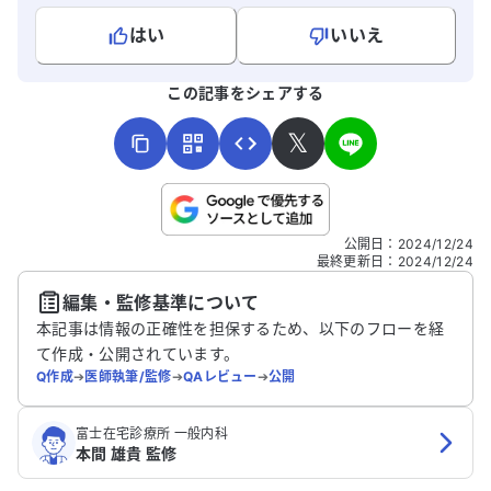
科の医師の診断がつかず、先に進めませ
たびに症状が
はい
いいえ
ん。最近は1日ごとに進行する感じで、非
は神経内科
常につらいです。足や肩、腕が細くなり、
されました
よろしければ、ご意見・ご感想をお寄せください。
この記事をシェアする
握力も低下しています。手の親指根本の筋
らないという症
肉も明らかに薄くなっています。今後どの
リ中に転倒
𝕏
ように進めていくべきか、ご意見をいただ
けで、歩く
けると助かります。
きています
ないかと不
ると足が全
こちらは送信専用のフォームです。氏名やご自身の病気の詳細な
公開日
：
2024/12/24
に対処すれ
どの個人情報は入れないでください。
最終更新日
：
2024/12/24
だけると助
編集・監修基準について
送信する
本記事は情報の正確性を担保するため、以下のフローを経
て作成・公開されています。
Q作成
➔
医師執筆/監修
➔
QAレビュー
➔
公開
富士在宅診療所 一般内科
本間 雄貴 監修