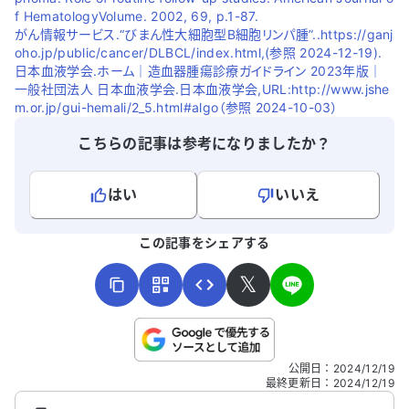
f HematologyVolume. 2002, 69, p.1-87.
がん情報サービス.“びまん性大細胞型B細胞リンパ腫”..https://ganj
oho.jp/public/cancer/DLBCL/index.html
,(参照 2024-12-19).
日本血液学会.ホーム｜造血器腫瘍診療ガイドライン 2023年版｜
一般社団法人 日本血液学会.日本血液学会,URL:http://www.jshe
m.or.jp/gui-hemali/2_5.html#algo（参照 2024-10-03）
こちらの記事は参考になりましたか？
はい
いいえ
よろしければ、ご意見・ご感想をお寄せください。
この記事をシェアする
𝕏
こちらは送信専用のフォームです。氏名やご自身の病気の詳細な
公開日
：
2024/12/19
どの個人情報は入れないでください。
最終更新日
：
2024/12/19