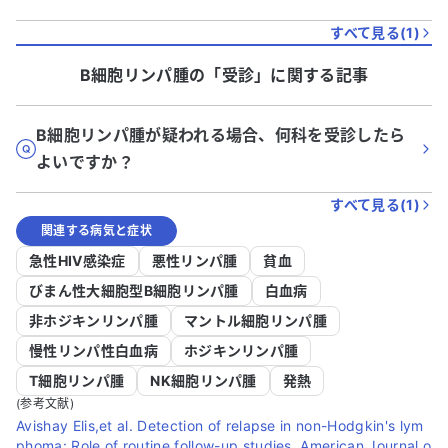
すべて見る(
1
)
B細胞リンパ腫
の「
受診
」に関する記事
B細胞リンパ腫が疑われる場合、何科を受診したら
よいですか？
すべて見る(
1
)
関連する病気と症状
急性HIV感染症
悪性リンパ腫
貧血
びまん性大細胞型B細胞リンパ腫
白血病
非ホジキンリンパ腫
マントル細胞リンパ腫
慢性リンパ性白血病
ホジキンリンパ腫
T細胞リンパ腫
NK細胞リンパ腫
発熱
(参考文献)
Avishay Elis,et al. Detection of relapse in non-Hodgkin's lym
phoma: Role of routine follow-up studies. American Journal o