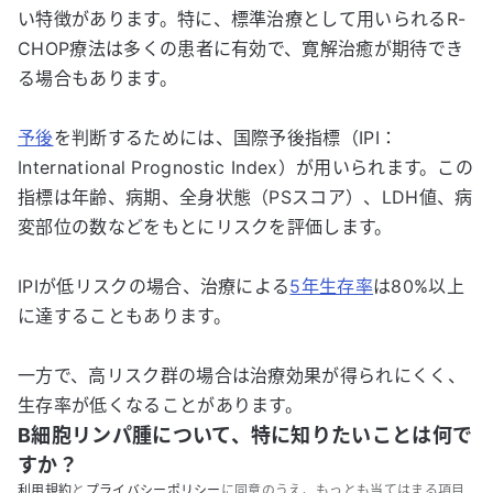
い特徴があります。特に、標準治療として用いられるR-
CHOP療法は多くの患者に有効で、寛解治癒が期待でき
る場合もあります。
予後
を判断するためには、国際予後指標（IPI：
International Prognostic Index）が用いられます。この
指標は年齢、病期、全身状態（PSスコア）、LDH値、病
変部位の数などをもとにリスクを評価します。
IPIが低リスクの場合、治療による
5年生存率
は80%以上
に達することもあります。
一方で、高リスク群の場合は治療効果が得られにくく、
生存率が低くなることがあります。
B細胞リンパ腫について、特に知りたいことは何で
すか？
利用規約
と
プライバシーポリシー
に同意のうえ、もっとも当てはまる項目