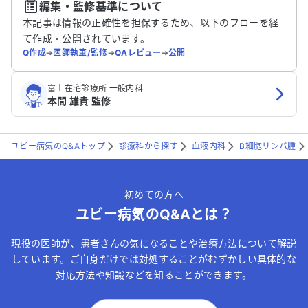
編集・監修基準について
送信する
本記事は情報の正確性を担保するため、以下のフローを経
て作成・公開されています。
Q作成
➔
医師執筆/監修
➔
QAレビュー
➔
公開
富士在宅診療所 一般内科
本間 雄貴 監修
ユビー病気のQ&Aトップ
診療科から探す
血液内科
B細胞リンパ腫
初めての方へ
ユビー病気のQ&Aとは？
現役の医師が、患者さんの気になることや治療方法について解説
しています。ご自身だけでは対処することがむずかしい具体的な
対応方法や知識などを知ることができます。