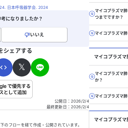
. 日本呼吸器学会. 2024
マイコプラズマ肺
つまでですか？
参考になりましたか？
マイコプラズマ肺
いいえ
寄せください。
をシェアする
マイコプラズマ
𝕏
マイコプラズマ肺
か？
ご自身の病気の詳細などの個人情報は入れないでくだ
マイコプラズマ肺
公開日
：
2026/2/4
最終更新日
：
2026/2/4
信する
マイコプラズマ
以下のフローを経て作成・公開されています。