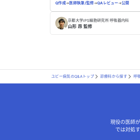
Q作成
➔
医師執筆/監修
➔
QAレビュー
➔
公開
京都大学iPS細胞研究所 呼吸器内科
山形 昂 監修
ユビー病気のQ&Aトップ
診療科から探す
呼
現役の医師
では対処