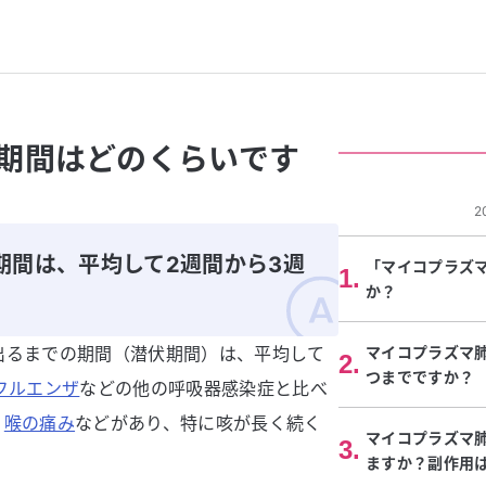
期間はどのくらいです
2
期間は、平均して2週間から3週
「マイコプラズ
1
.
か？
出るまでの期間（潜伏期間）は、平均して
マイコプラズマ
2
.
つまでですか？
フルエンザ
などの他の呼吸器感染症と比べ
、
喉の痛み
などがあり、特に咳が長く続く
マイコプラズマ
3
.
ますか？副作用