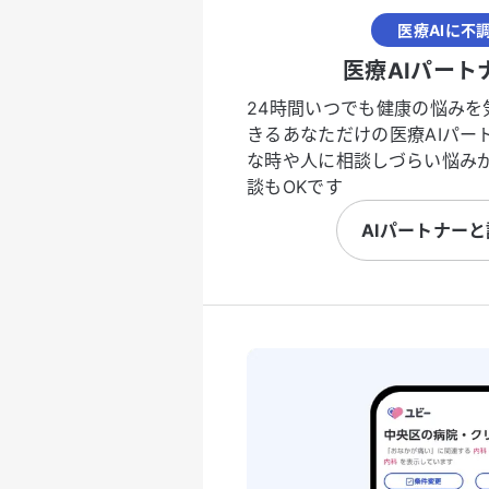
医療AIに不
医療AIパート
24時間いつでも健康の悩みを
きるあなただけの医療AIパー
な時や人に相談しづらい悩み
談もOKです
AIパートナー