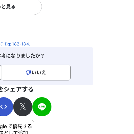
っと見る
。 しかし、症
、他に考えられる原因
知りたいです。どのよ
のか、アドバイスをい
す。医師に確認したい
ェット病の可能性につ
11):p182-184.
ただけるかどうかを伺
ご指導をお願いいたし
参考になりましたか？
いいえ
寄せください。
をシェアする
𝕏
ご自身の病気の詳細などの個人情報は入れないでくだ