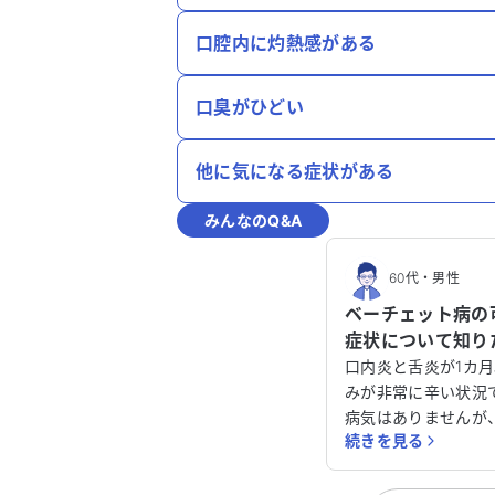
口腔内に灼熱感がある
口臭がひどい
他に気になる症状がある
みんなのQ&A
60代
・
男性
ベーチェット病の
症状について知り
口内炎と舌炎が1カ
みが非常に辛い状況
病気はありませんが
続きを見る
能性について心配し
検査や眼科、内視鏡
果、現時点ではベー