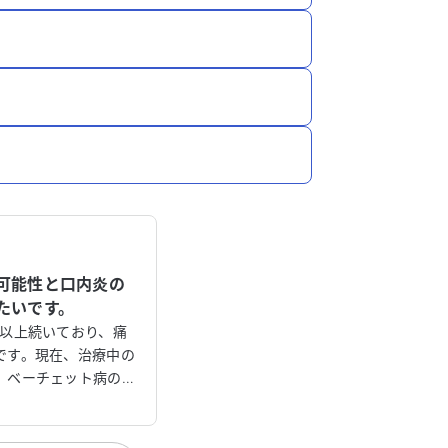
可能性と口内炎の
たいです。
月以上続いており、痛
です。現在、治療中の
、ベーチェット病の可
ています。病院で血液
大腸検査を受けた結
チェット病やクローン