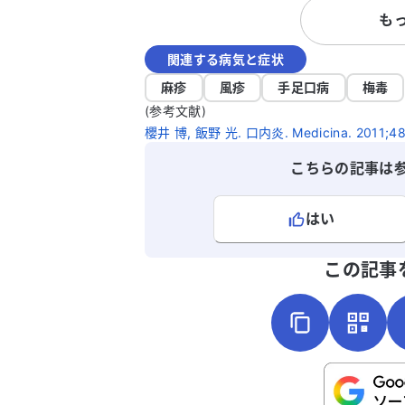
も
病ではないと言われています
状が改善しないため
関連する病気と症状
や治療法があるのか
うに対処すれば良い
麻疹
風疹
手足口病
梅毒
ただけると助かりま
(参考文献)
こととして、ベーチ
櫻井 博, 飯野 光. 口内炎. Medicina. 2011;48(
いて再度検討してい
いたいです。どうか
こちらの記事は
ます。
はい
よろしければ、ご意見・ご感想をお
この記事
こちらは送信専用のフォームです。氏名や
さい。