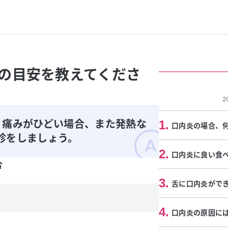
の目安を教えてくださ
2
、痛みがひどい場合、また発熱な
1
.
口内炎の場合、
診をしましょう。
2
.
口内炎に良い食
合
3
.
舌に口内炎がで
4
.
口内炎の原因に