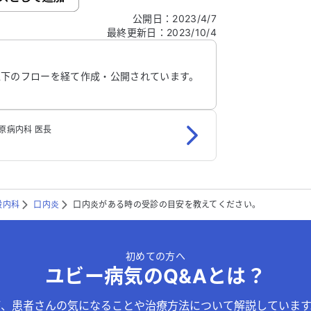
公開日
：
2023/4/7
最終更新日
：
2023/10/4
信する
以下のフローを経て作成・公開されています。
原病内科 医長
般内科
口内炎
口内炎がある時の受診の目安を教えてください。
初めての方へ
ユビー病気のQ&Aとは？
が、患者さんの気になることや治療方法について解説しています