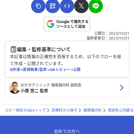
𝕏
こちらは送信専用のフォームです。氏名やご自身の病気の詳細な
公開日
：
2023/10/21
どの個人情報は入れないでください。
最終更新日
：
2023/10/21
編集・監修基準について
送信する
本記事は情報の正確性を担保するため、以下のフローを経
て作成・公開されています。
Q作成
➔
医師執筆/監修
➔
QAレビュー
➔
公開
おだかクリニック 循環器内科 副院長
小鷹 悠二 監修
ユビー病気のQ&Aトップ
診療科から探す
循環器内科
感染性心内膜炎
初めての方へ