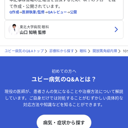
て作成・公開されています。
Q作成
➔
医師執筆/監修
➔
QAレビュー
➔
公開
東北大学病院 眼科
山口 知暁 監修
ユビー病気のQ&Aトップ
診療科から探す
眼科
開放隅角緑内障
1
初めての方へ
ユビー病気のQ&Aとは？
現役の医師が、患者さんの気になることや治療方法について解説
しています。ご自身だけでは対処することがむずかしい具体的な
対応方法や知識などを知ることができます。
病気・症状から探す