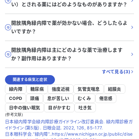
い）とされる薬にはどのようなものがありますか？
開放隅角緑内障で薬が効かない場合、どうしたらよ
いですか？
開放隅角緑内障は主にどのような薬で治療します
か？副作用はありますか？
すべて見る(
3
)
関連する病気と症状
緑内障
糖尿病
強度近視
気管支喘息
結膜炎
COPD
頭痛
息が苦しい
むくみ
倦怠感
日中の強い眠気
目がかすむ
吐き気
(参考文献)
日本緑内障学会緑内障診療ガイドライン改訂委員会. 緑内障診療ガ
イドライン（第5版）. 日眼会誌. 2022, 126, 85-177.
日本眼科学会.“緑内障”..https://www.nichigan.or.jp/public/dise