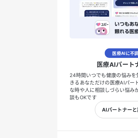
医療AIに不
医療AIパート
24時間いつでも健康の悩みを
きるあなただけの医療AIパー
な時や人に相談しづらい悩み
談もOKです
AIパートナー