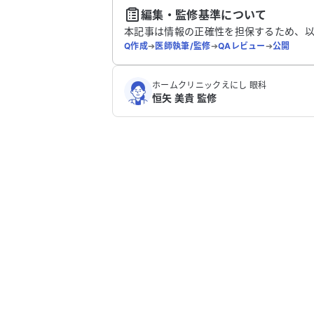
編集・監修基準について
本記事は情報の正確性を担保するため、
Q作成
➔
医師執筆/監修
➔
QAレビュー
➔
公開
ホームクリニックえにし 眼科
恒矢 美貴 監修