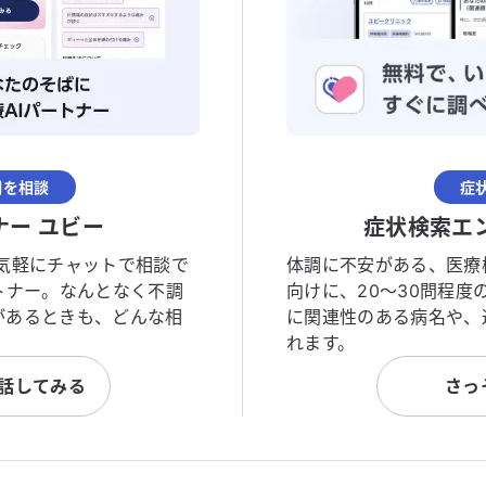
調を相談
症
ナー ユビー
症状検索エ
気軽にチャットで相談で
体調に不安がある、医療
トナー。なんとなく不調
向けに、20〜30問程
があるときも、どんな相
に関連性のある病名や、
れます。
と話してみる
さっ