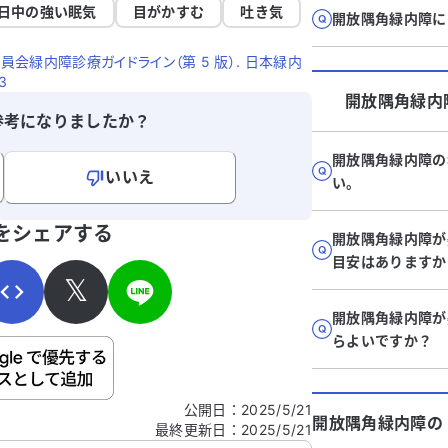
日中の強い眠気
目がかすむ
吐き気
開放隅角緑内障に
会緑内障診療ガイドライン（第 5 版）. 日本緑内
3
開放隅角緑内
参考になりましたか？
開放隅角緑内障の
いいえ
い。
寄せください。
をシェアする
開放隅角緑内障が
目安はありますか
𝕏
開放隅角緑内障が
らよいですか？
ご自身の病気の詳細などの個人情報は入れないでくだ
公開日
：
2025/5/21
開放隅角緑内障
の
最終更新日
：
2025/5/21
信する