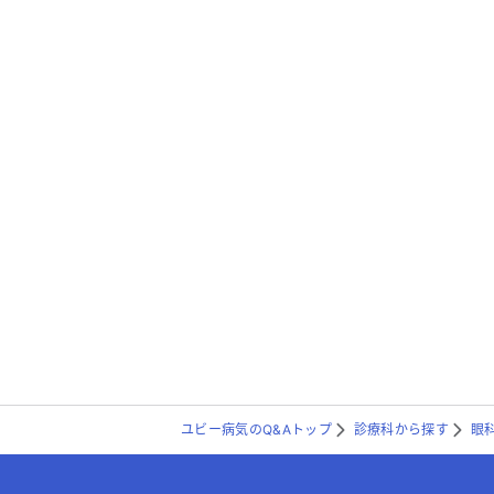
ユビー病気のQ&Aトップ
診療科から探す
眼