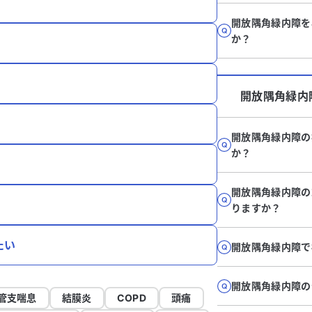
開放隅角緑内障を
か？
開放隅角緑内
開放隅角緑内障の
か？
開放隅角緑内障の
りますか？
たい
開放隅角緑内障で
開放隅角緑内障の
管支喘息
結膜炎
COPD
頭痛