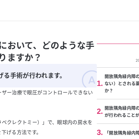
において、どのような手
りますか？
2
げる手術が行われます。
開放隅角緑内障
1
.
ない）とされる
か？
ーザー治療で眼圧がコントロールできない
開放隅角緑内障
2
.
が行われること
ラベクレクトミー）」で、眼球内の房水を
3
.
を下げる方法です。
「開放隅角緑内