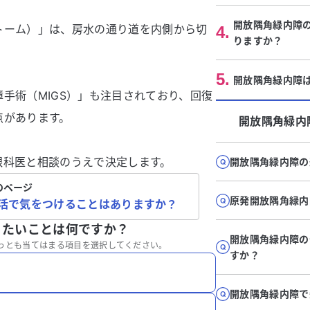
開放隅角緑内障
トーム）」は、房水の通り道を内側から切
4
.
りますか？
5
.
開放隅角緑内障
手術（MIGS）」も注目されており、回復
点があります。
開放隅角緑内
眼科医と相談のうえで決定します。
開放隅角緑内障の
のページ
原発開放隅角緑内
活で気をつけることはありますか？
りたいことは何ですか？
開放隅角緑内障の
っとも当てはまる項目を選択してください。
すか？
開放隅角緑内障で