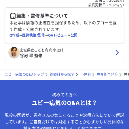
公開日
：
2025/7/1
どの個人情報は入れないでください。
最終更新日
：
2025/7/1
編集・監修基準について
送信する
本記事は情報の正確性を担保するため、以下のフローを経
て作成・公開されています。
Q作成
➔
医師執筆/監修
➔
QAレビュー
➔
公開
宮城県立こども病院 小児科
谷河 翠 監修
ユビー病気のQ&Aトップ
診療科から探す
小児科
思春期早発症
思
初めての方へ
ユビー病気のQ&Aとは？
現役の医師が、患者さんの気になることや治療方法について解説
しています。ご自身だけでは対処することがむずかしい具体的な
対応方法や知識などを知ることができます。