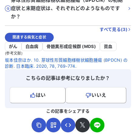
芽球性形質細胞様樹状細胞腫瘍（BPDCN）の初期
症状と末期症状は、それぞれどのようなものです
か？
すべて見る(
3
)
関連する病気と症状
がん
白血病
骨髄異形成症候群 (MDS)
貧血
(参考文献)
坂本佳奈ほか. 10. 芽球性形質細胞様樹状細胞腫瘍 (BPDCN) の
診断. 日本臨床. 2020, 78, 769-774.
こちらの記事は参考になりましたか？
はい
いいえ
よろしければ、ご意見・ご感想をお寄せください。
この記事をシェアする
𝕏