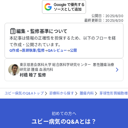
こちらは送信専用のフォームです。氏名やご自身の病気の詳細な
公開日
：
2025/6/30
どの個人情報は入れないでください。
最終更新日
：
2025/6/30
編集・監修基準について
送信する
本記事は情報の正確性を担保するため、以下のフローを経
て作成・公開されています。
Q作成
➔
医師執筆/監修
➔
QAレビュー
➔
公開
‪東京慈恵会医科大学 総合医科学研究センター ‬ 悪性腫瘍治療
研究部‬ 腫瘍 血液内科
村橋 睦了 監修
ユビー病気のQ&Aトップ
診療科から探す
腫瘍内科
芽球性形質細胞様
初めての方へ
ユビー病気のQ&Aとは？