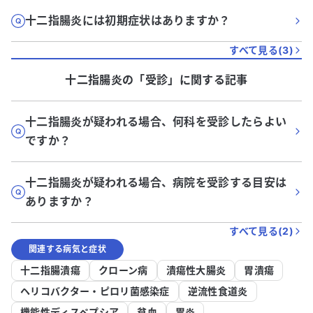
十二指腸炎には初期症状はありますか？
すべて見る(
3
)
十二指腸炎
の「
受診
」に関する記事
十二指腸炎が疑われる場合、何科を受診したらよい
ですか？
十二指腸炎が疑われる場合、病院を受診する目安は
ありますか？
すべて見る(
2
)
関連する病気と症状
十二指腸潰瘍
クローン病
潰瘍性大腸炎
胃潰瘍
ヘリコバクター・ピロリ菌感染症
逆流性食道炎
機能性ディスペプシア
貧血
胃炎