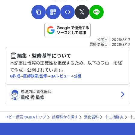
𝕏
こちらは送信専用のフォームです。氏名やご自身の病気の詳細な
公開日
：
2026/3/17
どの個人情報は入れないでください。
最終更新日
：
2026/3/17
編集・監修基準について
送信する
本記事は情報の正確性を担保するため、以下のフローを経
て作成・公開されています。
Q作成
➔
医師執筆/監修
➔
QAレビュー
➔
公開
成城内科 消化器科
重松 秀 監修
ユビー病気のQ&Aトップ
診療科から探す
消化器科
十二指腸炎
十