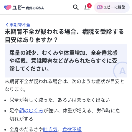
ユビーに相談
末期腎不全
末期腎不全が疑われる場合、病院を受診する
目安はありますか？
尿量の減少、むくみや体重増加、全身倦怠感
や嘔気、意識障害などがみられたらすぐに受
診してください。
末期腎不全が疑われる場合は、次のような症状が目安と
なります。
尿量が著しく減った、あるいはまったく出ない
足や
顔のむくみ
が強い、体重が増える、労作時に息
切れがする
全身のだるさや
吐き気
、
食欲不振