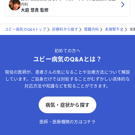
内科
大庭 悠貴 監修
ユビー病気のQ&Aトップ
診療科から探す
腎臓内科
末期腎不全
末
初めての方へ
ユビー病気のQ&Aとは？
現役の医師が、患者さんの気になることや治療方法について解説
しています。ご自身だけでは対処することがむずかしい具体的な
対応方法や知識などを知ることができます。
病気・症状から探す
医師・医療機関の方はコチラ