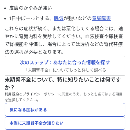
皮膚のかゆみが強い
1日中ぼーっとする、
眠気
が強いなどの
意識障害
これらの症状が続く、または悪化してくる場合には、速
やかに腎臓内科を受診してください。血液検査や尿検査
で腎機能を評価し、場合によっては透析などの腎代替療
法の選択が必要となります。
次のステップ：あなたに合った情報を探す
「
末期腎不全
」についてもっと詳しく調べる
末期腎不全について、特に知りたいことは何です
か？
利用規約
と
プライバシーポリシー
に同意のうえ、もっとも当てはまる項目
を選択してください。
気になる症状がある
本当に末期腎不全か知りたい