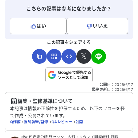
こちらの記事は参考になりましたか？
はい
いいえ
よろしければ、ご意見・ご感想をお寄せください。
この記事をシェアする
𝕏
こちらは送信専用のフォームです。氏名やご自身の病気の詳細な
公開日
：
2025/6/17
どの個人情報は入れないでください。
最終更新日
：
2025/6/17
編集・監修基準について
送信する
本記事は情報の正確性を担保するため、以下のフローを経
て作成・公開されています。
Q作成
➔
医師執筆/監修
➔
QAレビュー
➔
公開
虎の門病院分院 腎センター内科・リウマチ膠原病科 腎臓