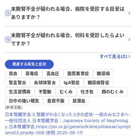
末期腎不全が疑われる場合、病院を受診する目安は
ありますか？
末期腎不全が疑われる場合、何科を受診したらよい
ですか？
すべて見る(
2
)
関連する病気と症状
貧血
尿毒症
高血圧
脂質異常症
糖尿病
腎盂腎炎
糸球体腎炎
IgA腎症
糖尿病腎症
生活習慣病
不整脈
むくみ
吐き気
顔のむくみ
日中の強い眠気
食欲不振
尿潜血
(参考文献)
日本腎臓学会.3.腎臓がわるくなったときの症状-一般のみなさまへ-
一般社団法人 日本腎臓学会｜Japanese Society of Nephrolog
y.日本腎臓学会,https://jsn.or.jp/general/kidneydisease/sympt
oms03.php#p-008（参照 2025-06-17）