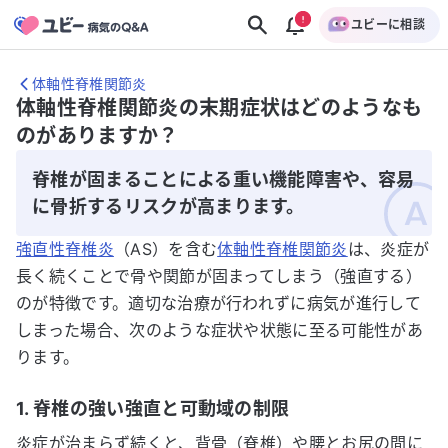
ユビーに相談
体軸性脊椎関節炎
体軸性脊椎関節炎の末期症状はどのようなも
のがありますか？
脊椎が固まることによる重い機能障害や、容易
に骨折するリスクが高まります。
強直性脊椎炎
（AS）を含む
体軸性脊椎関節炎
は、炎症が
長く続くことで骨や関節が固まってしまう（強直する）
のが特徴です。適切な治療が行われずに病気が進行して
しまった場合、次のような症状や状態に至る可能性があ
ります。
1. 脊椎の強い強直と可動域の制限
炎症が治まらず続くと、背骨（脊椎）や腰とお尻の間に