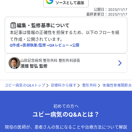
こちらは送信専用のフォームです。氏名やご自身の病気の詳細な
公開日
：
2025/11/17
どの個人情報は入れないでください。
最終更新日
：
2025/11/17
編集・監修基準について
送信する
本記事は情報の正確性を担保するため、以下のフローを経
て作成・公開されています。
Q作成
➔
医師執筆/監修
➔
QAレビュー
➔
公開
山田記念病院 整形外科 整形外科部長
濱畑 智弘 監修
ユビー病気のQ&Aトップ
診療科から探す
整形外科
体軸性脊椎関節炎
初めての方へ
ユビー病気のQ&Aとは？
現役の医師が、患者さんの気になることや治療方法について解説