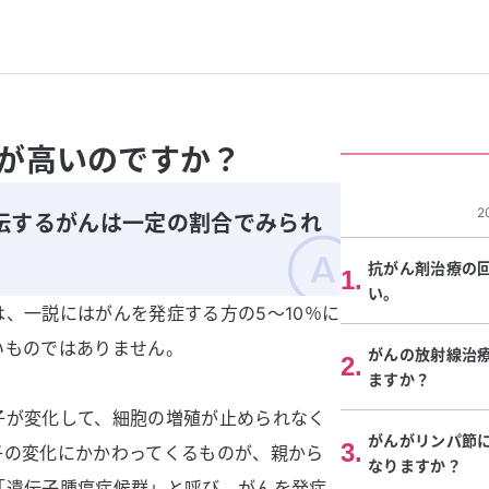
が高いのですか？
2
伝するがんは一定の割合でみられ
抗がん剤治療の
1
.
い。
は、一説にはがんを発症する方の5～10％に
いものではありません。
がんの放射線治
2
.
ますか？
子が変化して、細胞の増殖が止められなく
がんがリンパ節
3
.
子の変化にかかわってくるものが、親から
なりますか？
「遺伝子腫瘍症候群」と呼び、がんを発症