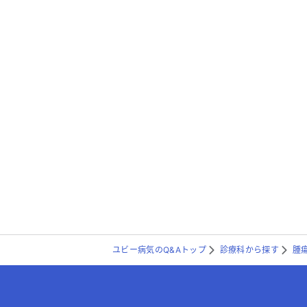
ユビー病気のQ&Aトップ
診療科から探す
腫