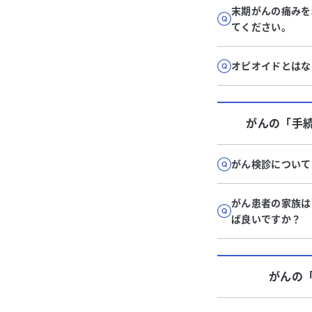
末期がんの痛みを
てください。
オピオイドとはな
がん
の「
手
がん検診について
がん患者の家族は
ば良いですか？
がん
の