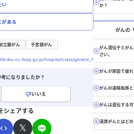
たい
か？
とがある
がん
の
前立腺がん
子宮頸がん
がん遺伝子とがん
さい。
cc.hosp.go.jp/hospital/class/genetic_f
がんが原因で疲れ
参考になりましたか？
がんの遠隔転移と
いいえ
がんは遺伝する可
寄せください。
をシェアする
浸潤がんとはどの
𝕏