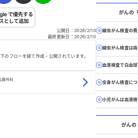
がん
の
ご自身の病気の詳細などの個人情報は入れないでくだ
公開日
：
2026/2/10
線虫がん検査の費
最終更新日
：
2026/2/10
信する
線虫がん検査は病
以下のフローを経て作成・公開されています。
血液検査で白血球
乳腺外科
全身がん検査につ
小児がんは血液検
がん
の