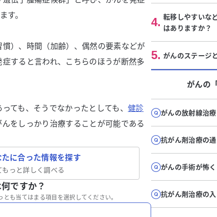
れます。
転移しやすいな
4
.
はありますか？
習慣）、時間（加齢）、偶然の要素などが
5
.
がんのステージ
発症すると言われ、こちらのほうが断然多
がん
の
あっても、そうでなかったとしても、
健診
がんの放射線治療
がんをしっかり治療することが可能である
抗がん剤治療の通
なたに合った情報を探す
がんの手術が怖く
てもっと詳しく調べる
は何ですか？
抗がん剤治療の入
っとも当てはまる項目を選択してください。