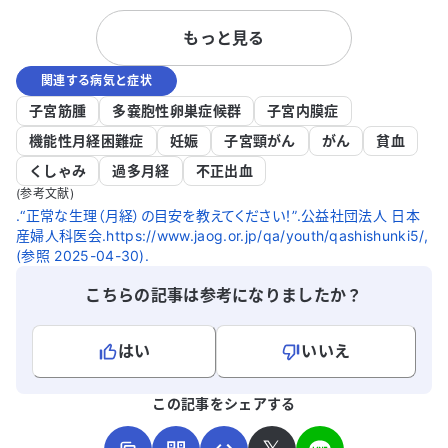
を試しましたが、血圧が200を超え、持病
もっと見る
のIgA腎症が悪化するなどの全身への影響
が怖く、服用を中止しました。 婦人科医
関連する病気と症状
からは、ピルでの調整が難しい場合、子宮
摘出をすすめられました。しかし、夫婦関
子宮筋腫
多嚢胞性卵巣症候群
子宮内膜症
係の変化や、母や祖母が閉経後に肥満や糖
機能性月経困難症
妊娠
子宮頸がん
がん
貧血
尿病を発症した遺伝的リスクを考えると、
くしゃみ
過多月経
不正出血
子宮摘出に踏み切れません。ほかに選択肢
(参考文献)
はないものでしょうか。原因を知りたいで
.“正常な生理（月経）の目安を教えてください！”.公益社団法人 日本
すし、どのように対処すればよいのか、ア
産婦人科医会.https://www.jaog.or.jp/qa/youth/qashishunki5/,
ドバイスをいただけると助かります。
(参照 2025-04-30).
こちらの記事は参考になりましたか？
はい
いいえ
よろしければ、ご意見・ご感想をお寄せください。
この記事をシェアする