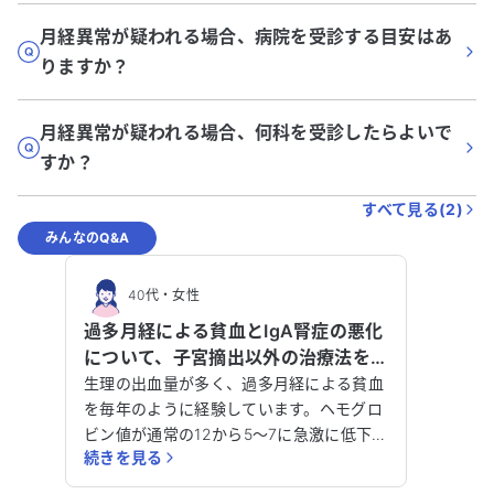
月経異常が疑われる場合、病院を受診する目安はあ
りますか？
月経異常が疑われる場合、何科を受診したらよいで
すか？
すべて見る(
2
)
みんなのQ&A
40代
・
女性
過多月経による貧血とIgA腎症の悪化
について、子宮摘出以外の治療法を
相談させてください。
生理の出血量が多く、過多月経による貧血
を毎年のように経験しています。ヘモグロ
ビン値が通常の12から5〜7に急激に低下す
続きを見る
ることがあり、非常に心配です。これま
で、ホルモンバランスを整えるためにピル