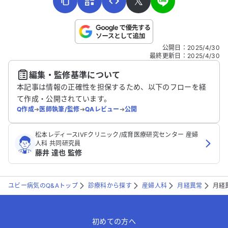
𝕏
こちらは送信専用のフォームです。氏名やご自身の病気の詳細な
公開日
：
2025/4/30
どの個人情報は入れないでください。
最終更新日
：
2025/4/30
編集・監修基準について
送信する
本記事は情報の正確性を担保するため、以下のフローを経
て作成・公開されています。
Q作成
➔
医師執筆/監修
➔
QAレビュー
➔
公開
松本レディースIVFクリニック/成育医療研究センター 産婦
人科 共同研究員
藤井 達也 監修
ユビー病気のQ&Aトップ
診療科から探す
産婦人科
月経異常
月経
初めての方へ