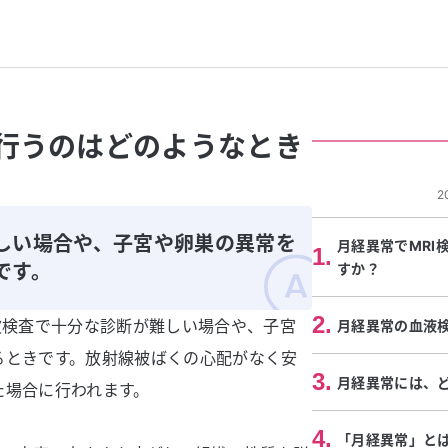
を行うのはどのようなとき
2
しい場合や、子宮や卵巣の異常を
月経異常でMRI
1
.
です。
すか？
2
.
波検査で十分な診断が難しい場合や、子宮
月経異常の血液
るときです。放射線被ばくの心配がなく安
3
.
月経異常には、
た場合に行われます。
4
.
「月経異常」と