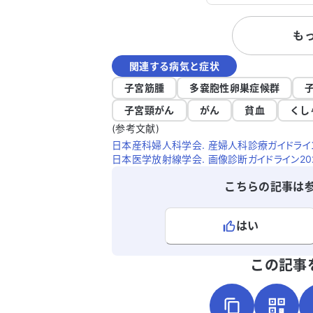
で、ホルモンバラン
を試しましたが、血圧
も
のIgA腎症が悪化す
が怖く、服用を中止しまし
関連する病気と症状
からは、ピルでの調
摘出をすすめられま
子宮筋腫
多嚢胞性卵巣症候群
係の変化や、母や祖
子宮頸がん
がん
貧血
くし
尿病を発症した遺伝
(参考文献)
子宮摘出に踏み切れ
日本産科婦人科学会. 産婦人科診療ガイドライン婦
はないものでしょう
日本医学放射線学会. 画像診断ガイドライン2021
すし、どのように対
ドバイスをいただけ
こちらの記事は
はい
よろしければ、ご意見・ご感想をお
この記事