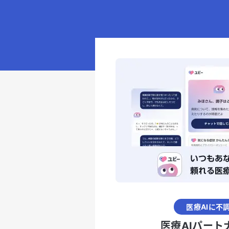
医療AIに不
医療AIパート