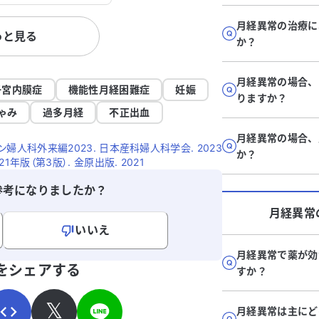
スを整えるためにピル
が200を超え、持病
月経異常の治療に
っと見る
るなどの全身への影響
か？
た。 婦人科医
整が難しい場合、子宮
月経異常の場合、
した。しかし、夫婦関
子宮内膜症
機能性月経困難症
妊娠
りますか？
母が閉経後に肥満や糖
ゃみ
過多月経
不正出血
的リスクを考えると、
ません。ほかに選択肢
月経異常の場合、
人科外来編2023. 日本産科婦人科学会. 2023
か。原因を知りたいで
か？
年版（第3版）. 金原出版. 2021
処すればよいのか、ア
ると助かります。
参考になりましたか？
月経異常
いいえ
月経異常で薬が効
寄せください。
をシェアする
すか？
𝕏
月経異常は主にど