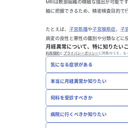
MRIは軟部組織の精細な描出が可能で
細に把握できるため、精密検査目的で
たとえば、
子宮筋腫
や
子宮腺筋症
、
子
病変の良性と悪性の鑑別や分類などに
月経異常について、特に知りたい
利用規約
と
プライバシーポリシー
に同意のうえ、も
気になる症状がある
本当に月経異常か知りたい
何科を受診すべきか
病院に行くべきか知りたい