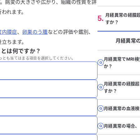
す。病変の大きさや広がり、組織の性質を詳
行われます。
月経異常の経膣
5
.
すか？
宮内膜症
、
卵巣のう腫
などの評価や鑑別、
月経異常
役立ちます。
ことは何ですか？
っとも当てはまる項目を選択してください。
月経異常でMRI
か？
月経異常の経膣超
すか？
月経異常の血液検
月経異常の場合、