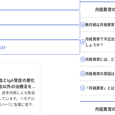
月経異常
無月経は月経異常
月経異常で不正出
しょうか？
たい
月経異常には、ど
月経異常の原因は
とIgA腎症の悪化
出以外の治療法を
「月経異常」とは
い。
、過多月経による貧血
しています。ヘモグロ
ら5〜7に急激に低下す
月経異常
に心配です。これま