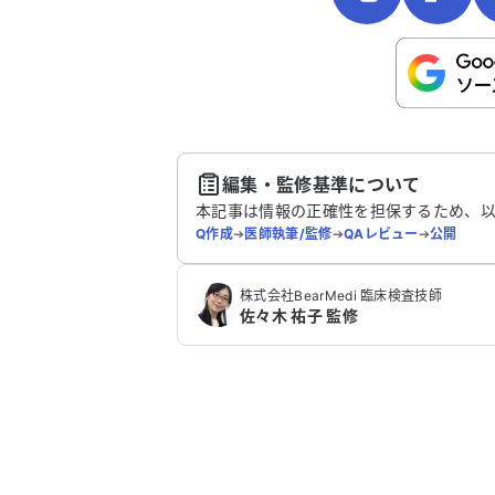
こちらは送信専用のフォームです。氏名や
さい。
送
編集・監修基準について
本記事は情報の正確性を担保するため、
Q作成
➔
医師執筆/監修
➔
QAレビュー
➔
公開
株式会社BearMedi 臨床検査技師
佐々木 祐子 監修