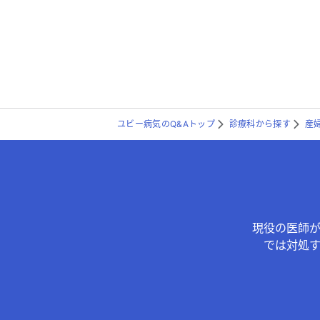
ユビー病気のQ&Aトップ
診療科から探す
産
現役の医師
では対処