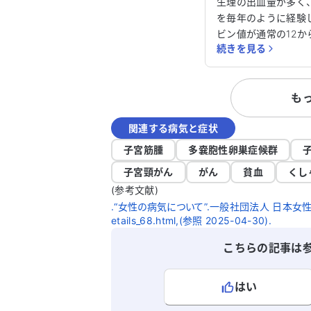
相談させてくださ
生理の出血量が多く
を毎年のように経験
ビン値が通常の12か
続きを見る
ることがあり、非常
で、ホルモンバラン
を試しましたが、血圧
も
のIgA腎症が悪化す
が怖く、服用を中止しまし
関連する病気と症状
からは、ピルでの調
摘出をすすめられま
子宮筋腫
多嚢胞性卵巣症候群
係の変化や、母や祖
子宮頸がん
がん
貧血
くし
尿病を発症した遺伝
(参考文献)
子宮摘出に踏み切れ
.“女性の病気について”.一般社団法人 日本女性心身医学会
はないものでしょう
etails_68.html,(参照 2025-04-30).
すし、どのように対
ドバイスをいただけ
こちらの記事は
はい