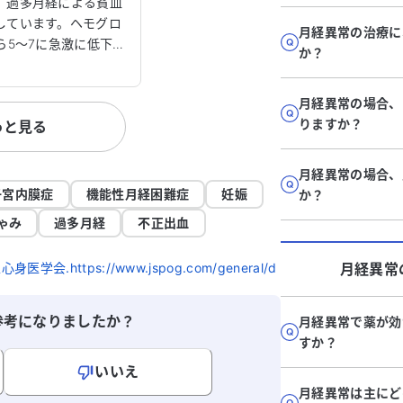
い。
、過多月経による貧血
しています。ヘモグロ
月経異常の治療に
ら5〜7に急激に低下す
か？
に心配です。これま
スを整えるためにピル
月経異常の場合、
が200を超え、持病
りますか？
っと見る
るなどの全身への影響
た。 婦人科医
整が難しい場合、子宮
月経異常の場合、
した。しかし、夫婦関
子宮内膜症
機能性月経困難症
妊娠
か？
母が閉経後に肥満や糖
ゃみ
過多月経
不正出血
的リスクを考えると、
ません。ほかに選択肢
.https://www.jspog.com/general/d
月経異常
か。原因を知りたいで
処すればよいのか、ア
ると助かります。
参考になりましたか？
月経異常で薬が効
すか？
いいえ
月経異常は主にど