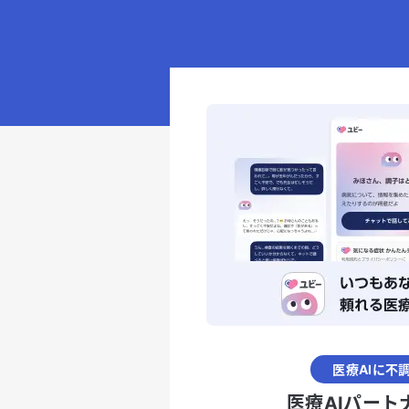
医療AIに不
医療AIパート