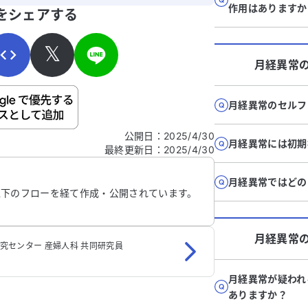
寄せください。
作用はありますか
をシェアする
𝕏
月経異常
ご自身の病気の詳細などの個人情報は入れないでくだ
月経異常のセルフ
公開日
：
2025/4/30
月経異常には初期
最終更新日
：
2025/4/30
信する
月経異常ではどの
以下のフローを経て作成・公開されています。
月経異常
研究センター 産婦人科 共同研究員
月経異常が疑われ
ありますか？