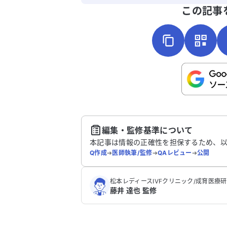
よろしければ、ご意見・ご感想をお
この記事
こちらは送信専用のフォームです。氏名や
さい。
送
編集・監修基準について
本記事は情報の正確性を担保するため、
Q作成
➔
医師執筆/監修
➔
QAレビュー
➔
公開
松本レディースIVFクリニック/成育医療
藤井 達也 監修