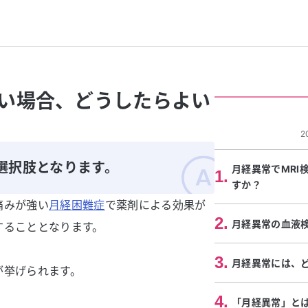
い場合、どうしたらよい
2
選択肢となります。
月経異常でMRI
1
.
すか？
痛みが強い
月経困難症
で薬剤による効果が
2
.
月経異常の血液
することとなります。
3
.
月経異常には、
が挙げられます。
4
.
「月経異常」と