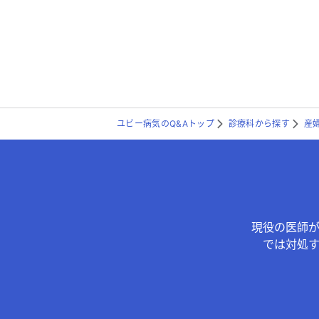
ユビー病気のQ&Aトップ
診療科から探す
産
現役の医師
では対処