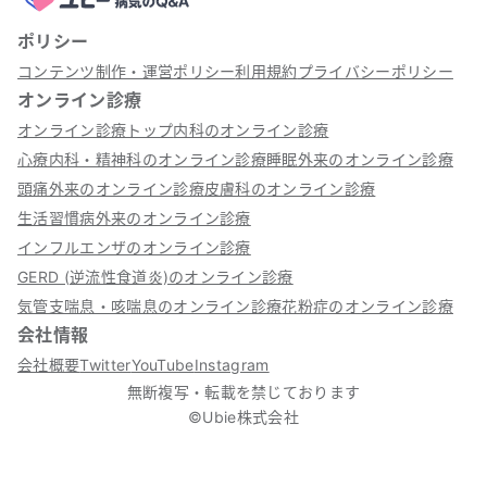
ポリシー
コンテンツ制作・運営ポリシー
利用規約
プライバシーポリシー
オンライン診療
オンライン診療トップ
内科のオンライン診療
心療内科・精神科のオンライン診療
睡眠外来のオンライン診療
頭痛外来のオンライン診療
皮膚科のオンライン診療
生活習慣病外来のオンライン診療
インフルエンザのオンライン診療
GERD (逆流性食道炎)のオンライン診療
気管支喘息・咳喘息のオンライン診療
花粉症のオンライン診療
会社情報
会社概要
Twitter
YouTube
Instagram
無断複写・転載を禁じております
©Ubie株式会社