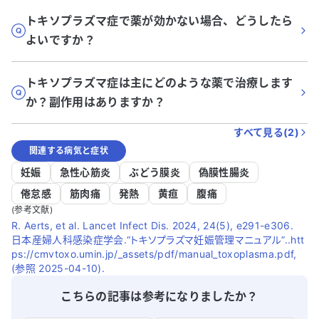
トキソプラズマ症で薬が効かない場合、どうしたら
よいですか？
トキソプラズマ症は主にどのような薬で治療します
か？副作用はありますか？
すべて見る(
2
)
関連する病気と症状
妊娠
急性心筋炎
ぶどう膜炎
偽膜性腸炎
倦怠感
筋肉痛
発熱
黄疸
腹痛
(参考文献)
R. Aerts, et al. Lancet Infect Dis. 2024, 24(5), e291-e306.
日本産婦人科感染症学会.“トキソプラズマ妊娠管理マニュアル”..htt
ps://cmvtoxo.umin.jp/_assets/pdf/manual_toxoplasma.pdf,
(参照 2025-04-10).
こちらの記事は参考になりましたか？