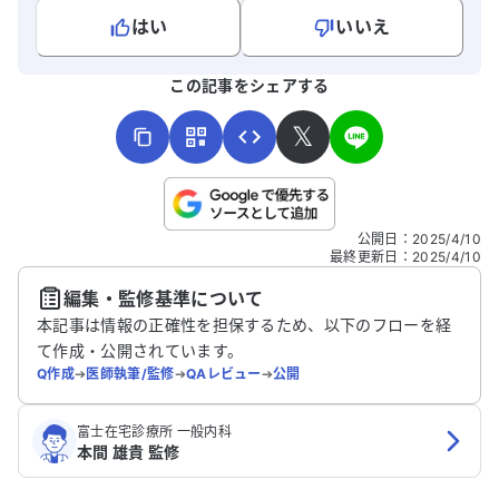
はい
いいえ
よろしければ、ご意見・ご感想をお寄せください。
この記事をシェアする
𝕏
こちらは送信専用のフォームです。氏名やご自身の病気の詳細な
公開日
：
2025/4/10
どの個人情報は入れないでください。
最終更新日
：
2025/4/10
編集・監修基準について
送信する
本記事は情報の正確性を担保するため、以下のフローを経
て作成・公開されています。
Q作成
➔
医師執筆/監修
➔
QAレビュー
➔
公開
富士在宅診療所 一般内科
本間 雄貴 監修