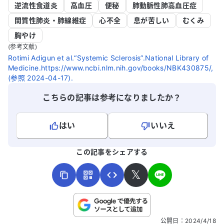
逆流性食道炎
高血圧
便秘
肺動脈性肺高血圧症
間質性肺炎・肺線維症
心不全
息が苦しい
むくみ
胸やけ
(参考文献)
Rotimi Adigun et al.“Systemic Sclerosis”.National Library of
Medicine.https://www.ncbi.nlm.nih.gov/books/NBK430875/,
(参照 2024-04-17).
こちらの記事は参考になりましたか？
はい
いいえ
よろしければ、ご意見・ご感想をお寄せください。
この記事をシェアする
𝕏
こちらは送信専用のフォームです。氏名やご自身の病気の詳細な
公開日
：
2024/4/18