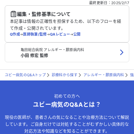
どの個人情報は入れないでください。
最終更新日
：
2025/2/17
編集・監修基準について
送信する
本記事は情報の正確性を担保するため、以下のフローを経
て作成・公開されています。
Q作成
➔
医師執筆/監修
➔
QAレビュー
➔
公開
亀田総合病院 アレルギー・膠原病内科
小田 修宏 監修
ユビー病気のQ&Aトップ
診療科から探す
アレルギー・膠原病内科
強
初めての方へ
ユビー病気のQ&Aとは？
現役の医師が、患者さんの気になることや治療方法について解説
しています。ご自身だけでは対処することがむずかしい具体的な
対応方法や知識などを知ることができます。