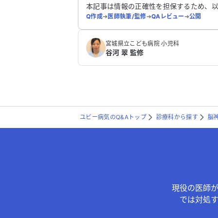
本記事は情報の正確性を担保するため、
Q作成
➔
医師執筆/監修
➔
QAレビュー
➔
公開
宮城県立こども病院 小児科
谷河 翠 監修
ユビー病気のQ&Aトップ
診療科から探す
脳
現役の医師
では対処