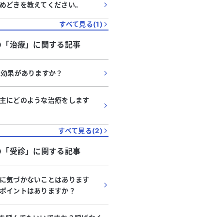
めどきを教えてください。
のか悩んでいます。 他の医師の
透析中に肩がピクッと動く
いてみたいと考えています。次回
作のような症状があり、て
すべて見る(
1
)
どのように相談すればよいか、ア
があるとして抗てんかん薬
をいただけると助かります。
た。しかし、その後の診察
の「
治療
」に関する記事
と診断され、大動脈解離が
あると言われました。 その後、特定の姿
は効果がありますか？
勢で左膝が激しく痙攣する
り、抗てんかん薬の服用を
医師にジストニアの可能性
主にどのような治療をします
が、該当しないとのことで
調べたところ、抗てんかん
を抑制することでパーキン
すべて見る(
2
)
る可能性があると知り、膝
の「
受診
」に関する記事
関連しているのではないか
す。 パーキンソン病の可能性はあるのでし
ょうか。また、抗てんかん
に気づかないことはあります
することで症状が改善する
ポイントはありますか？
バイスをいただけると助か