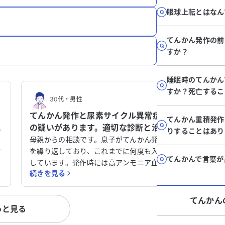
眼球上転とはなん
てんかん発作の前
すか？
睡眠時のてんかん
すか？死亡するこ
30代
・
男性
30
てんかん発作と尿素サイクル異常症
てんか
てんかん重積発作
の疑いがあります。適切な診断と治療
情抑制
りすることはあり
ができる病院・医師について教えて
の医師
急
母親からの相談です。息子がてんかん発作
現在、異
言
ください。
を繰り返しており、これまでに何度も入院
せてく
感じてい
てんかんで言葉が
い
しています。発作時には高アンモニア血症
れ、精密
続きを見る
続きを見
の
が見られますが、内科ではアンモニアが原
ています
現
因ではないと診断されています。尿酸値も
治療も受けていま
て
高く、リウマチ痛風センターを勧められま
や怒りな
てんかん
っと見る
した。主治医の脳外科てんかん外来の先生
り、感覚
は尿素サイクル異常症の可能性を考えてい
ます。こ