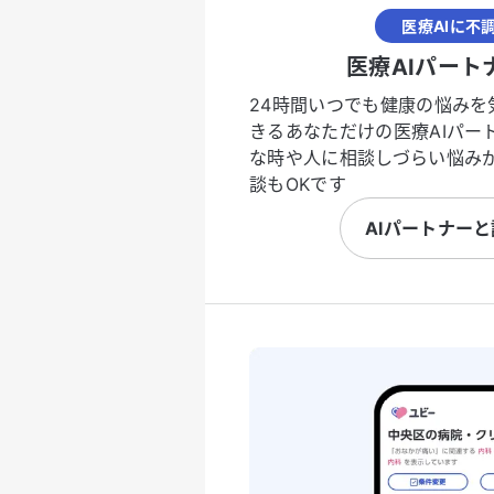
医療AIに不
医療AIパート
24時間いつでも健康の悩みを
きるあなただけの医療AIパー
な時や人に相談しづらい悩み
談もOKです
AIパートナー