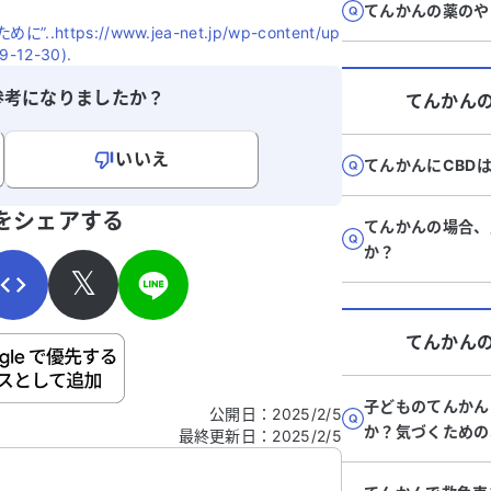
てんかんの薬のや
るようですが、紹介先に迷っているようで
すればよい
tps://www.jea-net.jp/wp-content/up
院
す。 息子はクリーニング工場で働いてお
意見も聞
9-12-30).
医
り、高熱の危険な機械があるため、てんか
の診察で
ん発作が起きると非常に危険です。尿素サ
ドバイス
参考になりましたか？
てんかん
、
イクル異常症の診断と治療ができる病院や
し
医師を教えていただけると助かります。ど
いいえ
てんかんにCBD
の科を受診すべきか、アドバイスをいただ
可
ければ幸いです。
寄せください。
をシェアする
てんかんの場合、
る
か？
た
𝕏
検
てんかん
を
ご自身の病気の詳細などの個人情報は入れないでくだ
い
子どものてんかん
公開日
：
2025/2/5
か？気づくための
最終更新日
：
2025/2/5
信する