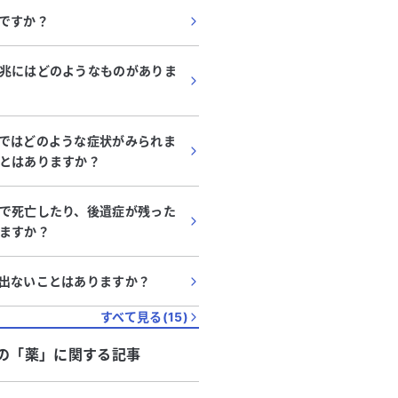
ですか？
兆にはどのようなものがありま
ではどのような症状がみられま
とはありますか？
代
・
女性
60代
・
男性
んと診断され、異常行動や感
パーキンソン病の可能
で死亡したり、後遺症が残った
の難しさに不安があります。他
ラ（抗てんかん薬）の
ますか？
の意見を聞きたいです。相談さ
教えてください。
常な行動が見られ、非常に不安を
歩行時にふらつく症状があ
ださい。
ます。病院でてんかんと診断さ
ン病の可能性について知り
出ないことはありますか？
検査を受けたうえで薬を処方され
ます。現在、高血圧と腎臓
る
続きを見る
。さらに、慢性蕁麻疹やうつ病の
ています。今年の初めに記
すべて見る(
15
)
す。 最近、依存症の欲求
ぶことがあり、病院でCT、
どの感情を抑えることが難しくな
を受けましたが、特に異常
の「
薬
」に関する記事
も以前とは異なるように感じてい
んでした。ただし、過去に
の状況をどのように主治医に報告
ており、視覚に影響が出ています