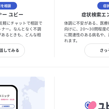
調を相談
症
ナー ユビー
症状検索エ
気軽にチャットで相談で
体調に不安がある、医療
トナー。なんとなく不調
向けに、20〜30問程
があるときも、どんな相
に関連性のある病名や、
れます。
と話してみる
さっ