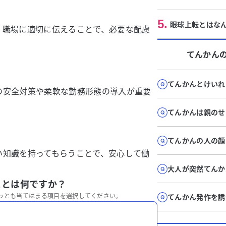
5
.
眼球上転とはな
、職場に適切に伝えることで、必要な配慮
てんかん
てんかんとけいれ
の安全対策や柔軟な勤務形態の導入が重要
てんかんは親のせ
てんかんの人の顔
い知識を持ってもらうことで、安心して働
大人が突然てんか
ことは何ですか？
っとも当てはまる項目を選択してください。
てんかん発作を誘