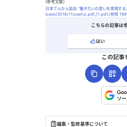
(参考文献)
す。通院は大変な負担で、特に大病院での
日本てんかん協会.“働きたいの思いを実現するために”..ht
待ち時間を嫌がります。以前入院した病
loads/2018/11/useful_pdf_11.pdf,(参照 189
は近くにありますが、脳神経外科の専門
が常駐しておらず、投薬が適切か不安で
こちらの記事は
す。専門病院での受診を考えていますが
検査が母の体力的に厳しいのではと心配
はい
ています。 母は過去に骨折や乳がんを克服
し、現在もシルバーカーを使えば歩行が
よろしければ、ご意見・ご感想をお
能で、食欲もあります。通院が大変な負担
この記事
であるため、緊急で専門病院を受診させ
べきか、しばらく様子を見るべきか、ま
投薬が適切かどうか悩んでいます。認知
査では30点中20点という結果でした。ど
のように対処すれば良いか、アドバイス
こちらは送信専用のフォームです。氏名や
いただけると助かります。よろしくお願
さい。
いたします。
送
編集・監修基準について