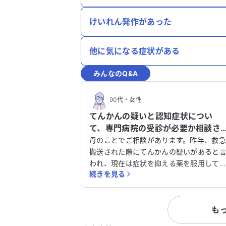
けいれん発作があった
他に気になる症状がある
みんなのQ&A
90代
・
女性
てんかんの疑いと認知症状につい
て、専門病院の受診が必要か相談さ
せてください。
母のことでご相談があります。昨年、救
搬送された際にてんかんの疑いがあると
われ、現在は症状を抑える薬を服用して
続きを見る
ます。しかし、最近になって急に記憶力
低下や混乱、反応の鈍さといった症状が
れました。以前のような重篤な症状は出
も
いないため、様子を見ている状況です。 母
は高齢で、腰の問題もあり歩行が困難で