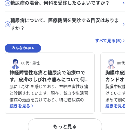
糖尿病の場合、何科を受診したらよいですか？
糖尿病について、医療機関を受診する目安はありま
すか？
すべて見る(
5
)
みんなのQ&A
60代
・
男性
80代
・
神経障害性疼痛と糖尿病で治療中で
胸膜中皮腫
す。皮膚のしびれや痛みについて何科
カンドオピ
を受診すべきか教えてください。
談させてく
肌にしびれを感じており、神経障害性疼痛
胸膜中皮腫
と診断されています。現在、貧血や生活習
けています
慣病の治療を受けており、特に糖尿病の治
求めて別の
続きを見る
続きを見る
療を続けています。皮膚のしびれや痛み、
が、体力が
ほてりが半年以上改善せず、非常に困って
らの治療方針
います。アレルギーはありません。 この症
病気に関し
もっと見る
状に対して、どの科を受診すべきか迷って
ることで治