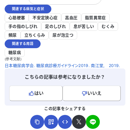
います。皮膚のしびれや痛みが続く原因を
か、適切な
関連する病気と症状
詳しく知りたいですし、適切な治療法があ
す。 どのように対処すれば良いか、アドバ
れば教えていただきたいです。どのように
イスをいた
心筋梗塞
不安定狭心症
高血圧
脂質異常症
対処すれば良いのか、アドバイスをいただ
手の指のしびれ
足のしびれ
息が苦しい
むくみ
けると助かります。
頻尿
立ちくらみ
尿が泡立つ
関連する用語
糖尿病
(参考文献)
日本糖尿病学会. 糖尿病診療ガイドライン2019. 南江堂, 2019.
こちらの記事は参考になりましたか？
はい
いいえ
よろしければ、ご意見・ご感想をお寄せください。
この記事をシェアする
𝕏