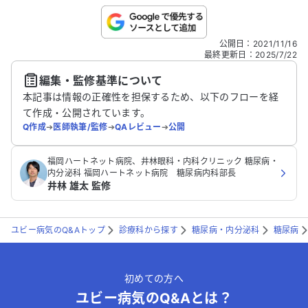
こちらは送信専用のフォームです。氏名やご自身の病気の詳細な
公開日
：
2021/11/16
どの個人情報は入れないでください。
最終更新日
：
2025/7/22
編集・監修基準について
送信する
本記事は情報の正確性を担保するため、以下のフローを経
て作成・公開されています。
Q作成
➔
医師執筆/監修
➔
QAレビュー
➔
公開
福岡ハートネット病院、井林眼科・内科クリニック 糖尿病・
内分泌科 福岡ハートネット病院 糖尿病内科部長
井林 雄太 監修
ユビー病気のQ&Aトップ
診療科から探す
糖尿病・内分泌科
糖尿病
初めての方へ
ユビー病気のQ&Aとは？