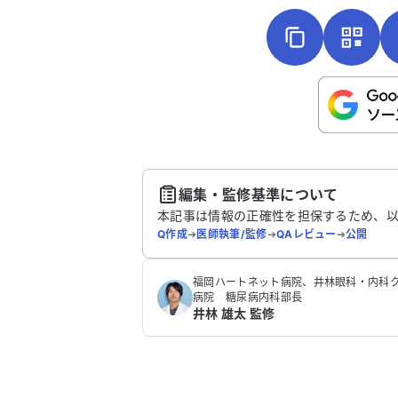
こちらは送信専用のフォームです。氏名や
さい。
送
編集・監修基準について
本記事は情報の正確性を担保するため、
Q作成
➔
医師執筆/監修
➔
QAレビュー
➔
公開
福岡ハートネット病院、井林眼科・内科ク
病院 糖尿病内科部長
井林 雄太 監修