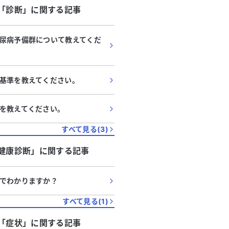
「
診断
」に関する記事
検査、CT、胃カメラを行いまし
す。 5年前に初期の乳がんが見つかり、部
ちらでも異常はありませんでし
分切除と抗がん剤、放射線
からは様子を見て、改善しなけれ
た。抗がん剤の副作用で誤
尿病予備群について教えてくだ
査を考えるように言われました
が出ました。コロナワクチ
りません。 現在、貧血や生
があり、肺の状態が悪化し
の治療を受けており、糖尿病の薬
ごとの検査で肺の状態が悪
基準を教えてください。
か服用しています。このまま大腸
かり、ワクチン接種は中止
けるべきか、または他の科を受診
た、動機や不整脈があり心
か悩んでいます。どのように対処
あると言われました。 今後、呼吸器科で
を教えてください。
いか、アドバイスをいただけると
の検査が予定されています
す。
痛みが頻繁に起こり、原因
すべて見る(
3
)
ています。外科的に転倒し
健康診断
」に関する記事
折したこともありますが、
因は不明です。誤嚥性肺炎
しい痛みを引き起こすのか
でわかりますか？
経緯もあるため心配です。
すれば良いのか、アドバイ
すべて見る(
1
)
と助かります。
「
症状
」に関する記事