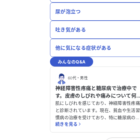
尿が泡立つ
吐き気がある
他に気になる症状がある
みんなのQ&A
60代
・
男性
神経障害性疼痛と糖尿病で治療中で
す。皮膚のしびれや痛みについて何
を受診すべきか教えてください。
肌にしびれを感じており、神経障害性疼
と診断されています。現在、貧血や生活
慣病の治療を受けており、特に糖尿病の
続きを見る
療を続けています。皮膚のしびれや痛み
ほてりが半年以上改善せず、非常に困っ
います。アレルギーはありません。 この症