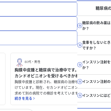
糖尿病
糖尿病の飲み薬は
か？
食事をしないとき
ですか？
インスリン注射を
80代
・
男性
30
か？
胸膜中皮腫と糖尿病で治療中です。セ
左脇腹
科
カンドオピニオンを受けるべきか相
大腸検
談させてください。
インスリン注射の
せてく
痛
胸膜中皮腫と診断され、糖尿病の治療も受
左脇腹に
習
けています。現在、セカンドオピニオンを
ず不安で
治
求めて別の病院での検診を考えています
になると
インスリンにはど
続きを見る
続きを見
、
が、体力が低下しているため、今の病院か
あります
て
らの治療方針を待っている状況です。 この
査、X線
病気に関して、セカンドオピニオンを受け
せんでした。 さらに、