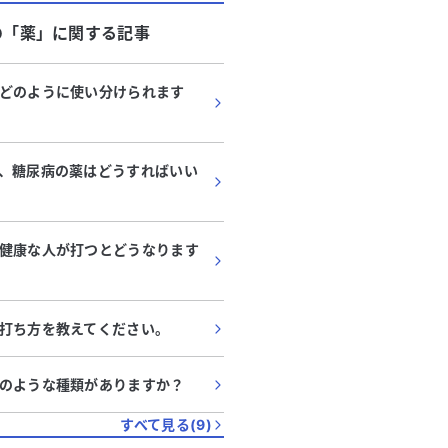
の「
薬
」に関する記事
どのように使い分けられます
、糖尿病の薬はどうすればいい
健康な人が打つとどうなります
代
・
男性
80代
・
女性
の違和感と糖尿病治療中です。
非結核性抗酸菌症と糖
査や他科受診について相談さ
です。背中や胸の痛み
打ち方を教えてください。
ださい。
教えてください。
張りを感じており、原因がわから
母が非結核性抗酸菌症と診
す。痛みはないものの、前かがみ
の治療も受けています。以
内側に何かがあるような違和感が
てご相談させていただきます。 時折
のような種類がありますか？
る
続きを見る
。近所の病院で尿検査、血液検
痛みがありましたが、最近
を受けましたが異常は見つかりま
りや腰に痛みが生じ、家事
すべて見る(
9
)
総合病院で尿検
です。10年以上通院し、