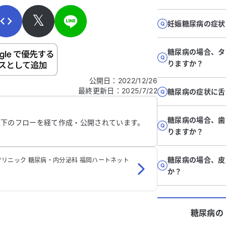
𝕏
妊娠糖尿病の症状
糖尿病の場合、タ
ご自身の病気の詳細などの個人情報は入れないでくだ
りますか？
公開日
：
2022/12/26
最終更新日
：
2025/7/22
信する
糖尿病の症状に舌
糖尿病の場合、歯
以下のフローを経て作成・公開されています。
りますか？
糖尿病の場合、皮
リニック 糖尿病・内分泌科 福岡ハートネット
か？
糖尿病
の