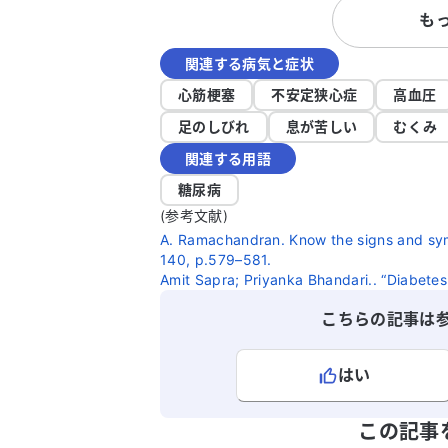
も
状に対して、どの科を受診すべきか迷っ
います。皮膚のしびれや痛みが続く原因
関連する病気と症状
詳しく知りたいですし、適切な治療法が
れば教えていただきたいです。どのよう
心筋梗塞
不安定狭心症
高血圧
対処すれば良いのか、アドバイスをいた
足のしびれ
息が苦しい
むくみ
けると助かります。
関連する用語
糖尿病
(参考文献)
A. Ramachandran. Know the signs and sym
140, p.579–581.
Amit Sapra; Priyanka Bhandari.. “Diabetes 
こちらの記事は
はい
よろしければ、ご意見・ご感想をお
この記事