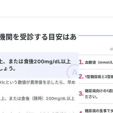
機関を受診する目安はあ
2
上、または食後200mg/dL以上
1
.
血糖値（mmol
しょう。
2
.
1型糖尿病と2型
A1cという数値が異常値を示したら、早め
糖尿病向けの1
3
.
ださい。
以上、または食後（随時）200mg/dL以上
糖尿病の食事で