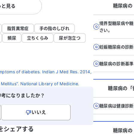
糖尿病
の
っと見る
て
ることで治療方針が変わる可能性があるの
査、血液
を
か、適切な受診先についても知りたいで
たが、こ
あ
す。 どのように対処すれば良いか、アドバ
た。医師
境界型糖尿病や糖
に
イスをいただけると助かります。
ば大腸検
脂質異常症
手の指のしびれ
さい。
だ
が、現状変わ
頻尿
立ちくらみ
尿が泡立つ
活習慣病
妊娠糖尿病の診断
もいくつ
検査を受
するべき
糖尿病の診断基準
すれば良
ptoms of diabetes. Indian J Med Res. 2014,
助かりま
Mellitus”. National Library of Medicine.
糖尿病
の「
参考になりましたか？
糖尿病は健康診断
いいえ
寄せください。
をシェアする
糖尿病
の