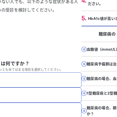
4
.
いない人でも、以下のような症状がある人
ださい。
めの受診を検討してください。
5
.
HbA1c値が高
糖尿病
の
血糖値（mmol
とは何ですか？
糖尿病予備群は治
っとも当てはまる項目を選択してください。
糖尿病の場合、血
1型糖尿病と2型
糖尿病の場合、朝
か？