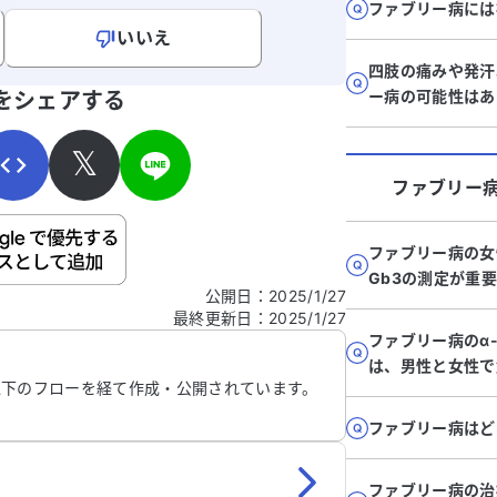
ファブリー病には
いいえ
四肢の痛みや発汗
寄せください。
ー病の可能性はあ
をシェアする
𝕏
ファブリー
ご自身の病気の詳細などの個人情報は入れないでくだ
ファブリー病の女
Gb3の測定が重
公開日
：
2025/1/27
最終更新日
：
2025/1/27
信する
ファブリー病のα
は、男性と女性で
以下のフローを経て作成・公開されています。
ファブリー病はど
ファブリー病の治