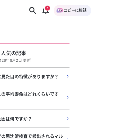
ユビーに相談
人気の記事
026年8月2日 更新
は見た目の特徴がありますか？
人の平均寿命はどれくらいです
原因は何ですか？
者の尿沈渣検査で検出されるマル