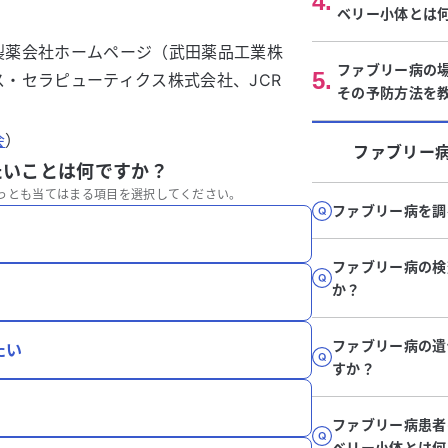
4
.
ベリー小体とは
製薬会社ホームページ（武田薬品工業株
ファブリー病の
5
.
・セラピューティクス株式会社、JCR
その予防方法を
会
）
ファブリー
たいことは何ですか？
っとも当てはまる項目を選択してください。
ファブリー病を調
ファブリー病の検
か？
ファブリー病の遺
たい
すか？
ファブリー病患者
ベリー小体とは何