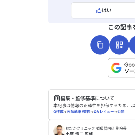
はい
よろしければ、ご意見・ご感想をお
この記事
こちらは送信専用のフォームです。氏名や
さい。
送
編集・監修基準について
本記事は情報の正確性を担保するため、
Q作成
➔
医師執筆/監修
➔
QAレビュー
➔
公開
おだかクリニック 循環器内科 副院長
小鷹 悠二 監修