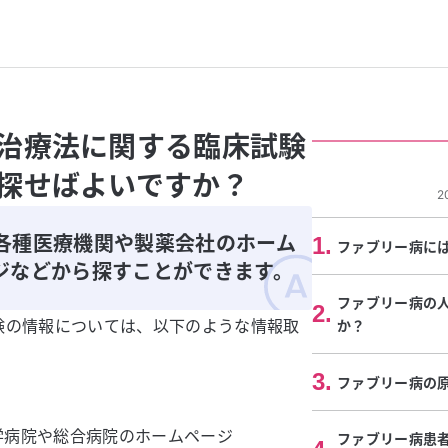
治療法に関する臨床試験
探せばよいですか？
2
各種医療機関や製薬会社のホーム
1
.
ファブリー病に
ジなどから探すことができます。
ファブリー病の
2
.
験の情報については、以下のような情報取
か？
3
.
ファブリー病の
学病院や総合病院のホームページ
ファブリー病患