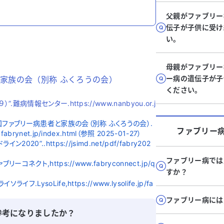
父親がファブリー
伝子が子供に受け
い。
母親がファブリー
ー病の遺伝子が子
と家族の会（別称 ふくろうの会）
ください。
病情報センター.https://www.nanbyou.or.j
ファブリー病患者と家族の会（別称 ふくろうの会）.
ファブリー
net.jp/index.html（参照 2025-01-27）
”..https://jsimd.net/pdf/fabry202
ファブリー病では
クト,https://www.fabryconnect.jp/q
すか？
soLife,https://www.lysolife.jp/fa
ファブリー病には
参考になりましたか？