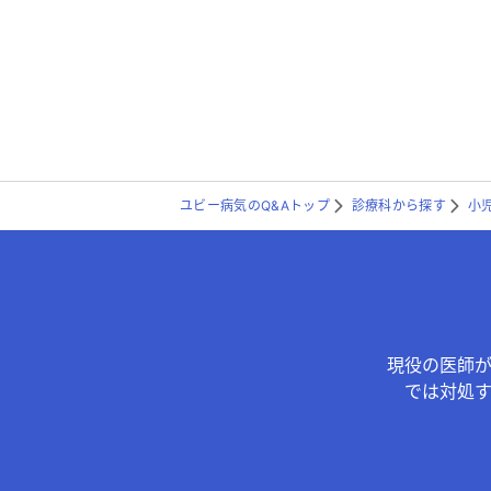
ユビー病気のQ&Aトップ
診療科から探す
小
現役の医師
では対処