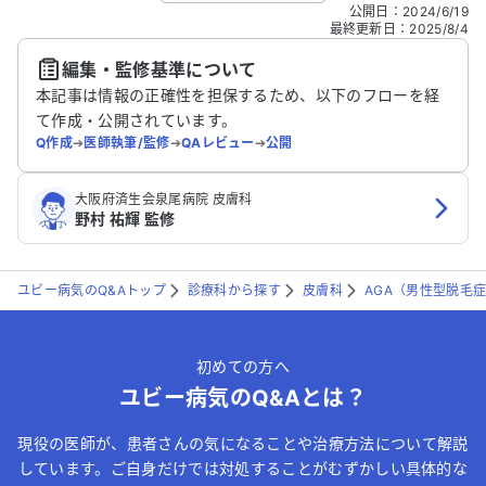
こちらは送信専用のフォームです。氏名やご自身の病気の詳細な
公開日
：
2024/6/19
どの個人情報は入れないでください。
最終更新日
：
2025/8/4
編集・監修基準について
送信する
本記事は情報の正確性を担保するため、以下のフローを経
て作成・公開されています。
Q作成
➔
医師執筆/監修
➔
QAレビュー
➔
公開
大阪府済生会泉尾病院 皮膚科
野村 祐輝 監修
ユビー病気のQ&Aトップ
診療科から探す
皮膚科
AGA（男性型脱毛
初めての方へ
ユビー病気のQ&Aとは？
現役の医師が、患者さんの気になることや治療方法について解説
しています。ご自身だけでは対処することがむずかしい具体的な